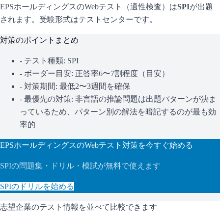
EPSホールディングス
のWebテスト（適性検査）は
SPI
が出題
されます。
受験形式はテストセンターです。
対策のポイントまとめ
- テスト種類:
SPI
- ボーダー目安:
正答率6〜7割程度（目安）
- 対策期間: 最低2〜3週間を確保
- 最優先の対策:
非言語の推論問題は出題パターンが決ま
っているため、パターン別の解法を暗記するのが最も効
率的
EPSホールディングス
のWebテスト対策を今すぐ始める
SPI
の問題集・ドリル・模試が無料で使えます
SPI
のドリルを始める
志望企業のテスト情報を並べて比較できます