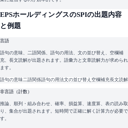
EPSホールディングス
の
SPI
の出題内容
と例題
言語
語句の意味、二語関係、語句の用法、文の並び替え、空欄補
充、長文読解が出題されます。語彙力と文章読解力が求められ
ます。
語句の意味
二語関係
語句の用法
文の並び替え
空欄補充
長文読解
非言語（計数）
推論、順列・組み合わせ、確率、損益算、速度算、表の読み取
り、集合が出題されます。短時間で正確に解く計算力が必要で
す。