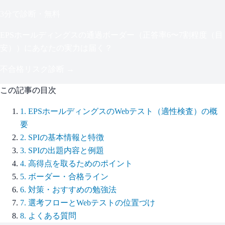
3分で診断・無料
EPSホールディングス
の通過ボーダー（
正答率6〜7割程度（目
安）
）にあなたの実力は届く？
不合格リスク診断 →
この記事の目次
1
.
EPSホールディングスのWebテスト（適性検査）の概
要
2
.
SPIの基本情報と特徴
3
.
SPIの出題内容と例題
4
.
高得点を取るためのポイント
5
.
ボーダー・合格ライン
6
.
対策・おすすめの勉強法
7
.
選考フローとWebテストの位置づけ
8
.
よくある質問