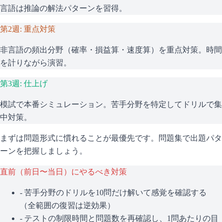
言語は推論の解法パターンを習得。
第2週: 重点対策
非言語の頻出分野（確率・損益算・速度算）を重点対策。時間
を計りながら演習。
第3週: 仕上げ
模試で本番シミュレーション。苦手分野を特定してドリルで集
中対策。
まずは問題形式に慣れることが最優先です。問題集で出題パタ
ーンを把握しましょう。
直前（前日〜当日）にやるべき対策
- 苦手分野のドリルを10問だけ解いて感覚を確認する
（全範囲の復習は逆効果）
- テストの制限時間と問題数を再確認し、1問あたりの目