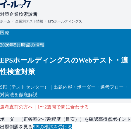
対策
企業検索
診断
ホーム
企業別テスト情報
EPSホールディングス
医療
2026年5月
時点の情報
EPSホールディングス
のWebテスト・適
性検査対策
SPI
（テストセンター）
｜出題内容・ボーダー・選考フロー・
対策法を徹底解説
選考直前の方へ｜1〜2週間で間に合わせる
ボーダー（
正答率6〜7割程度（目安）
）を確認
高得点ポイント
出題例題を見る
SPI
の模試を受ける