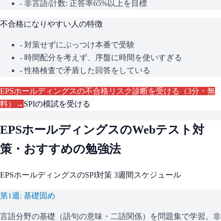
- 非言語/計数: 正答率65%以上を目標
不合格になりやすい人の特徴
- 対策せずにぶっつけ本番で受験
- 時間配分を考えず、序盤に時間を使いすぎる
- 性格検査で矛盾した回答をしている
EPSホールディングス
の不合格リスク診断を受ける（3分・無
料）→
SPI
の模試を受ける
EPSホールディングス
のWebテスト対
策・おすすめの勉強法
EPSホールディングス
の
SPI
対策 3週間スケジュール
第1週: 基礎固め
言語分野の基礎（語句の意味・二語関係）を問題集で学習。非