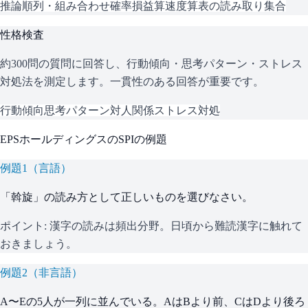
推論
順列・組み合わせ
確率
損益算
速度算
表の読み取り
集合
性格検査
約300問の質問に回答し、行動傾向・思考パターン・ストレス
対処法を測定します。一貫性のある回答が重要です。
行動傾向
思考パターン
対人関係
ストレス対処
EPSホールディングス
の
SPI
の例題
例題
1
（
言語
）
「斡旋」の読み方として正しいものを選びなさい。
ポイント:
漢字の読みは頻出分野。日頃から難読漢字に触れて
おきましょう。
例題
2
（
非言語
）
A〜Eの5人が一列に並んでいる。AはBより前、CはDより後ろ