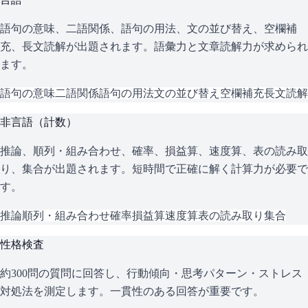
語句の意味、二語関係、語句の用法、文の並び替え、空欄補
充、長文読解が出題されます。語彙力と文章読解力が求められ
ます。
語句の意味
二語関係
語句の用法
文の並び替え
空欄補充
長文読解
非言語（計数）
推論、順列・組み合わせ、確率、損益算、速度算、表の読み取
り、集合が出題されます。短時間で正確に解く計算力が必要で
す。
推論
順列・組み合わせ
確率
損益算
速度算
表の読み取り
集合
性格検査
約300問の質問に回答し、行動傾向・思考パターン・ストレス
対処法を測定します。一貫性のある回答が重要です。