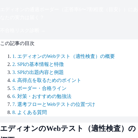
エディオン
の通過ボーダー（
正答率6〜7割程度（目安）
）にあ
なたの実力は届く？
不合格リスク診断 →
この記事の目次
1
.
エディオンのWebテスト（適性検査）の概要
2
.
SPIの基本情報と特徴
3
.
SPIの出題内容と例題
4
.
高得点を取るためのポイント
5
.
ボーダー・合格ライン
6
.
対策・おすすめの勉強法
7
.
選考フローとWebテストの位置づけ
8
.
よくある質問
エディオン
のWebテスト（適性検査）の