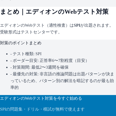
まとめ｜
エディオン
のWebテスト対策
エディオン
のWebテスト（適性検査）は
SPI
が出題されます。
受験形式はテストセンターです。
対策のポイントまとめ
- テスト種類:
SPI
- ボーダー目安:
正答率6〜7割程度（目安）
- 対策期間: 最低2〜3週間を確保
- 最優先の対策:
非言語の推論問題は出題パターンが決ま
っているため、パターン別の解法を暗記するのが最も効
率的
エディオン
のWebテスト対策を今すぐ始める
SPI
の問題集・ドリル・模試が無料で使えます