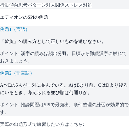
行動傾向
思考パターン
対人関係
ストレス対処
エディオン
の
SPI
の例題
例題
1
（
言語
）
「斡旋」の読み方として正しいものを選びなさい。
ポイント:
漢字の読みは頻出分野。日頃から難読漢字に触れて
おきましょう。
例題
2
（
非言語
）
A〜Eの5人が一列に並んでいる。AはBより前、CはDより後ろ
にいるとき、考えられる並び順は何通りか。
ポイント:
推論問題はSPIで最頻出。条件整理の練習が効果的で
す。
実際の出題形式で練習したい方はこちら: