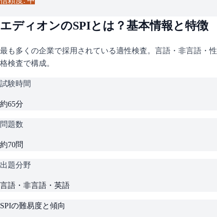
信頼度: 中
エディオン
の
SPI
とは？基本情報と特徴
最も多くの企業で採用されている適性検査。言語・非言語・性
格検査で構成。
試験時間
約65分
問題数
約70問
出題分野
言語・非言語・英語
SPI
の難易度と傾向