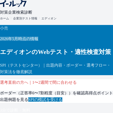
対策
企業検索
診断
ホーム
企業別テスト情報
エディオン
小売
2026年5月
時点の情報
エディオン
のWebテスト・適性検査対策
SPI
（テストセンター）
｜出題内容・ボーダー・選考フロー・
対策法を徹底解説
選考直前の方へ｜1〜2週間で間に合わせる
ボーダー（
正答率6〜7割程度（目安）
）を確認
高得点ポイント
出題例題を見る
SPI
の模試を受ける
3分で診断・無料