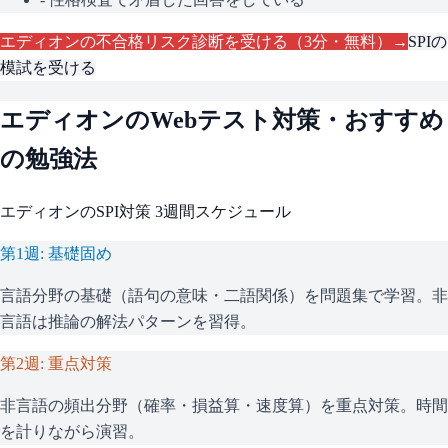
エディオン
の不合格リスク診断を受ける（3分・無料）→
SPI
の
模試を受ける
エディオン
のWebテスト対策・おすすめ
の勉強法
エディオン
の
SPI
対策 3週間スケジュール
第1週: 基礎固め
言語分野の基礎（語句の意味・二語関係）を問題集で学習。非
言語は推論の解法パターンを習得。
第2週: 重点対策
非言語の頻出分野（確率・損益算・速度算）を重点対策。時間
を計りながら演習。