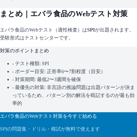
まとめ｜
エバラ食品
のWebテスト対策
エバラ食品
のWebテスト（適性検査）は
SPI
が出題されます。
受験形式はテストセンターです。
対策のポイントまとめ
- テスト種類:
SPI
- ボーダー目安:
正答率6〜7割程度（目安）
- 対策期間: 最低2〜3週間を確保
- 最優先の対策:
非言語の推論問題は出題パターンが決ま
っているため、パターン別の解法を暗記するのが最も効
率的
エバラ食品
のWebテスト対策を今すぐ始める
SPI
の問題集・ドリル・模試が無料で使えます