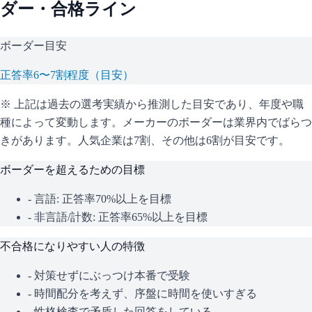
ダー・合格ライン
ボーダー目安
正答率6〜7割程度（目安）
※ 上記は過去の選考実績から推測した目安であり、年度や職
種によって変動します。
メーカーのボーダーは業界内でばらつ
きがあります。人気企業は7割、その他は6割が目安です。
ボーダーを超えるための目標
- 言語: 正答率70%以上を目標
- 非言語/計数: 正答率65%以上を目標
不合格になりやすい人の特徴
- 対策せずにぶっつけ本番で受験
- 時間配分を考えず、序盤に時間を使いすぎる
- 性格検査で矛盾した回答をしている