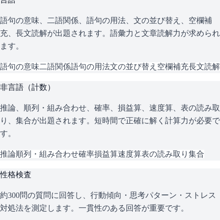
語句の意味、二語関係、語句の用法、文の並び替え、空欄補
充、長文読解が出題されます。語彙力と文章読解力が求められ
ます。
語句の意味
二語関係
語句の用法
文の並び替え
空欄補充
長文読解
非言語（計数）
推論、順列・組み合わせ、確率、損益算、速度算、表の読み取
り、集合が出題されます。短時間で正確に解く計算力が必要で
す。
推論
順列・組み合わせ
確率
損益算
速度算
表の読み取り
集合
性格検査
約300問の質問に回答し、行動傾向・思考パターン・ストレス
対処法を測定します。一貫性のある回答が重要です。