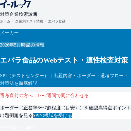
対策
企業検索
診断
ホーム
企業別テスト情報
エバラ食品
メーカー
2026年5月
時点の情報
エバラ食品
のWebテスト・適性検査対策
SPI
（テストセンター）
｜出題内容・ボーダー・選考フロー・
対策法を徹底解説
選考直前の方へ｜1〜2週間で間に合わせる
ボーダー（
正答率6〜7割程度（目安）
）を確認
高得点ポイント
出題例題を見る
SPI
の模試を受ける
3分で診断・無料