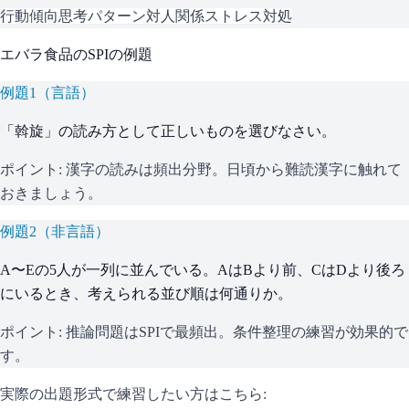
行動傾向
思考パターン
対人関係
ストレス対処
エバラ食品
の
SPI
の例題
例題
1
（
言語
）
「斡旋」の読み方として正しいものを選びなさい。
ポイント:
漢字の読みは頻出分野。日頃から難読漢字に触れて
おきましょう。
例題
2
（
非言語
）
A〜Eの5人が一列に並んでいる。AはBより前、CはDより後ろ
にいるとき、考えられる並び順は何通りか。
ポイント:
推論問題はSPIで最頻出。条件整理の練習が効果的で
す。
実際の出題形式で練習したい方はこちら: