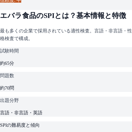
信頼度: 中
エバラ食品
の
SPI
とは？基本情報と特徴
最も多くの企業で採用されている適性検査。言語・非言語・性
格検査で構成。
試験時間
約65分
問題数
約70問
出題分野
言語・非言語・英語
SPI
の難易度と傾向