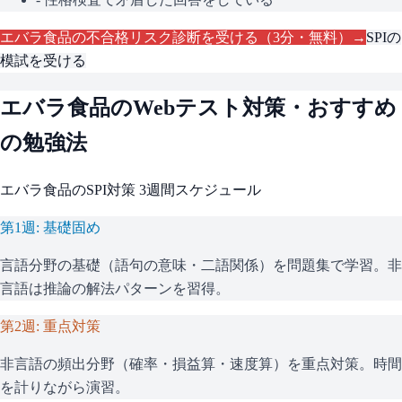
エバラ食品
の不合格リスク診断を受ける（3分・無料）→
SPI
の
模試を受ける
エバラ食品
のWebテスト対策・おすすめ
の勉強法
エバラ食品
の
SPI
対策 3週間スケジュール
第1週: 基礎固め
言語分野の基礎（語句の意味・二語関係）を問題集で学習。非
言語は推論の解法パターンを習得。
第2週: 重点対策
非言語の頻出分野（確率・損益算・速度算）を重点対策。時間
を計りながら演習。