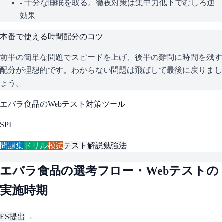
- 十分な睡眠を取る。徹夜対策は集中力低下でむしろ逆
効果
本番で使える時間配分のコツ
前半の簡単な問題でスピードを上げ、後半の難問に時間を残す
配分が理想的です。わからない問題は飛ばして最後に戻りまし
ょう。
エバラ食品
のWebテスト対策ツール
SPI
問題集
ドリル
模試
テスト解説
勉強法
エバラ食品
の選考フロー・Webテストの
実施時期
ES提出
→