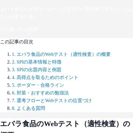
エバラ食品
の通過ボーダー（
正答率6〜7割程度（目安）
）にあ
なたの実力は届く？
不合格リスク診断 →
この記事の目次
1
.
エバラ食品のWebテスト（適性検査）の概要
2
.
SPIの基本情報と特徴
3
.
SPIの出題内容と例題
4
.
高得点を取るためのポイント
5
.
ボーダー・合格ライン
6
.
対策・おすすめの勉強法
7
.
選考フローとWebテストの位置づけ
8
.
よくある質問
エバラ食品
のWebテスト（適性検査）の