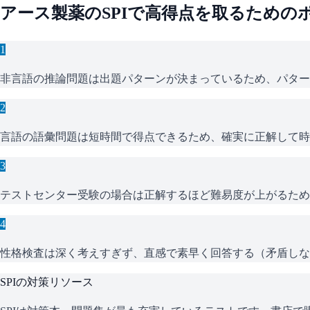
アース製薬
の
SPI
で高得点を取るための
1
非言語の推論問題は出題パターンが決まっているため、パター
2
言語の語彙問題は短時間で得点できるため、確実に正解して時
3
テストセンター受験の場合は正解するほど難易度が上がるため
4
性格検査は深く考えすぎず、直感で素早く回答する（矛盾しな
SPI
の対策リソース