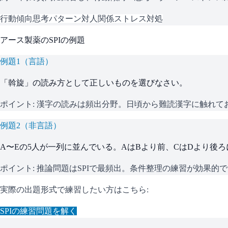
行動傾向
思考パターン
対人関係
ストレス対処
アース製薬
の
SPI
の例題
例題
1
（
言語
）
「斡旋」の読み方として正しいものを選びなさい。
ポイント:
漢字の読みは頻出分野。日頃から難読漢字に触れて
例題
2
（
非言語
）
A〜Eの5人が一列に並んでいる。AはBより前、CはDより後
ポイント:
推論問題はSPIで最頻出。条件整理の練習が効果的
実際の出題形式で練習したい方はこちら:
SPI
の練習問題を解く