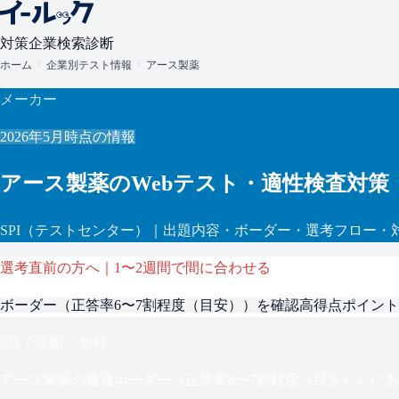
対策
企業検索
診断
ホーム
企業別テスト情報
アース製薬
メーカー
2026年5月
時点の情報
アース製薬
のWebテスト・適性検査対策
SPI
（テストセンター）
｜出題内容・ボーダー・選考フロー・
選考直前の方へ｜1〜2週間で間に合わせる
ボーダー（
正答率6〜7割程度（目安）
）を確認
高得点ポイント
3分で診断・無料
アース製薬
の通過ボーダー（
正答率6〜7割程度（目安）
）にあ