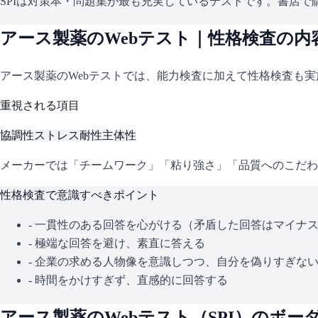
SPIは対策本・問題集が最も充実しているテストです。書店で購
アース製薬
のWebテスト｜性格検査の内
アース製薬
のWebテストでは、能力検査に加えて性格検査も
重視される項目
協調性
ストレス耐性
主体性
メーカーでは「チームワーク」「粘り強さ」「品質へのこだわ
性格検査で意識すべきポイント
- 一貫性のある回答を心がける（矛盾した回答はマイナ
- 極端な回答を避け、素直に答える
- 企業の求める人物像を意識しつつ、自分を偽りすぎな
- 時間をかけすぎず、直感的に回答する
アース製薬
のWebテスト（
SPI
）のボー