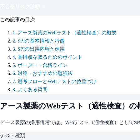
不合格リスク診断 →
この記事の目次
1
.
アース製薬のWebテスト（適性検査）の概要
2
.
SPIの基本情報と特徴
3
.
SPIの出題内容と例題
4
.
高得点を取るためのポイント
5
.
ボーダー・合格ライン
6
.
対策・おすすめの勉強法
7
.
選考フローとWebテストの位置づけ
8
.
よくある質問
アース製薬
のWebテスト（適性検査）の
アース製薬
の採用選考では、Webテスト（適性検査）として
SP
テスト種類