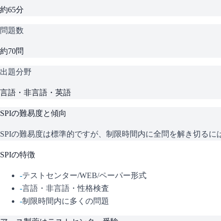
約65分
問題数
約70問
出題分野
言語・非言語・英語
SPI
の難易度と傾向
SPIの難易度は標準的ですが、制限時間内に全問を解き切る
SPI
の特徴
-
テストセンター/WEB/ペーパー形式
-
言語・非言語・性格検査
-
制限時間内に多くの問題