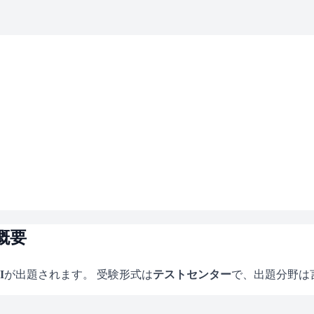
概要
I
が出題されます。 受験形式は
テストセンター
で、
出題分野は