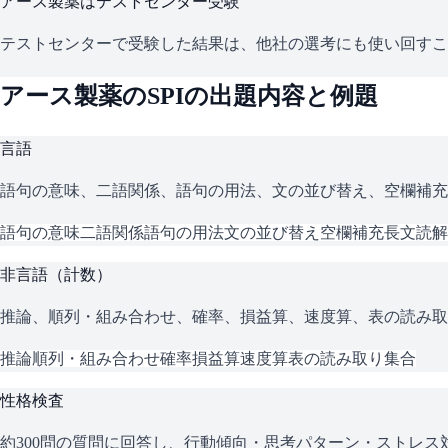
アース製薬
はテストセンター受験
テストセンターで受験した結果は、他社の選考にも使い回すこ
アース製薬
の
SPI
の出題内容と例題
言語
語句の意味、二語関係、語句の用法、文の並び替え、空欄補充
語句の意味
二語関係
語句の用法
文の並び替え
空欄補充
長文読解
非言語（計数）
推論、順列・組み合わせ、確率、損益算、速度算、表の読み取
推論
順列・組み合わせ
確率
損益算
速度算
表の読み取り
集合
性格検査
約300問の質問に回答し、行動傾向・思考パターン・ストレ