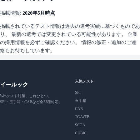
掲載情報:
2026年5月
時点
掲載されているテスト情報は過去の選考実績に基づくものであ
り、 最新の選考では変更されている可能性があります。 企業
の採用情報を必ずご確認ください。 情報の修正・追加のご連
絡もお待ちしています。
人気テスト
イールック
SPI
Webテスト対策、これひとつ。
玉手箱
SPI・玉手箱・CABなど全33種対応。
CAB
TG-WEB
SCOA
CUBIC