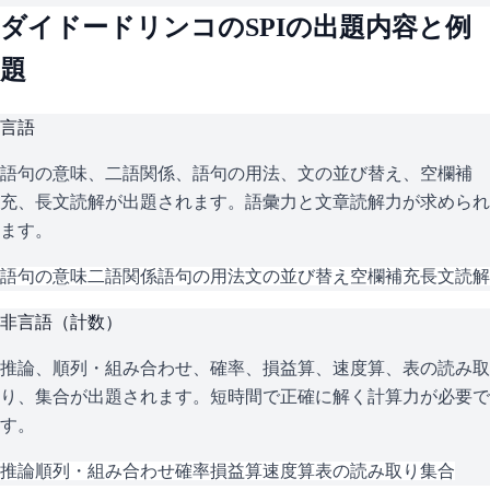
ダイドードリンコ
の
SPI
の出題内容と例
題
言語
語句の意味、二語関係、語句の用法、文の並び替え、空欄補
充、長文読解が出題されます。語彙力と文章読解力が求められ
ます。
語句の意味
二語関係
語句の用法
文の並び替え
空欄補充
長文読解
非言語（計数）
推論、順列・組み合わせ、確率、損益算、速度算、表の読み取
り、集合が出題されます。短時間で正確に解く計算力が必要で
す。
推論
順列・組み合わせ
確率
損益算
速度算
表の読み取り
集合