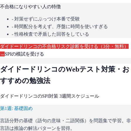
不合格になりやすい人の特徴
- 対策せずにぶっつけ本番で受験
- 時間配分を考えず、序盤に時間を使いすぎる
- 性格検査で矛盾した回答をしている
ダイドードリンコ
の不合格リスク診断を受ける（3分・無料）
→
SPI
の模試を受ける
ダイドードリンコ
のWebテスト対策・お
すすめの勉強法
ダイドードリンコ
の
SPI
対策 3週間スケジュール
第1週: 基礎固め
言語分野の基礎（語句の意味・二語関係）を問題集で学習。非
言語は推論の解法パターンを習得。