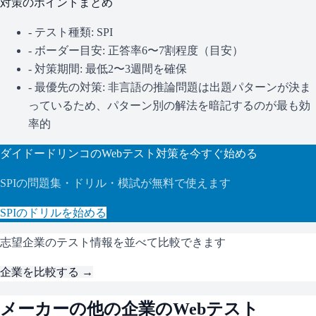
対策のポイントまとめ
- テスト種類:
SPI
- ボーダー目安:
正答率6〜7割程度（目安）
- 対策期間: 最低2〜3週間を確保
- 最優先の対策:
非言語の推論問題は出題パターンが決ま
っているため、パターン別の解法を暗記するのが最も効
率的
ダイドードリンコ
のWebテスト対策を今すぐ始める
SPI
の問題集・ドリル・模試が無料で使えます
SPI
のドリルを始める
志望企業のテスト情報を並べて比較できます
企業を比較する →
メーカー
の他の企業のWebテスト