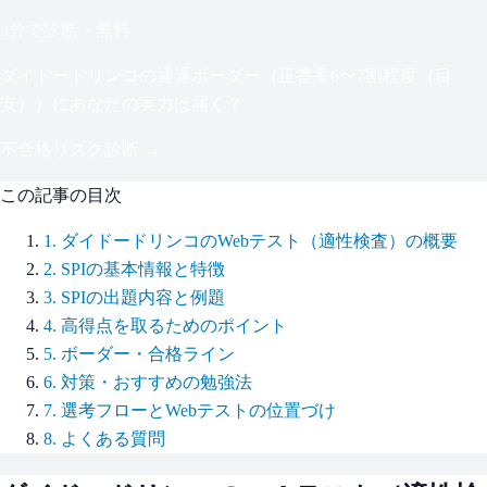
3分で診断・無料
ダイドードリンコ
の通過ボーダー（
正答率6〜7割程度（目
安）
）にあなたの実力は届く？
不合格リスク診断 →
この記事の目次
1
.
ダイドードリンコのWebテスト（適性検査）の概要
2
.
SPIの基本情報と特徴
3
.
SPIの出題内容と例題
4
.
高得点を取るためのポイント
5
.
ボーダー・合格ライン
6
.
対策・おすすめの勉強法
7
.
選考フローとWebテストの位置づけ
8
.
よくある質問