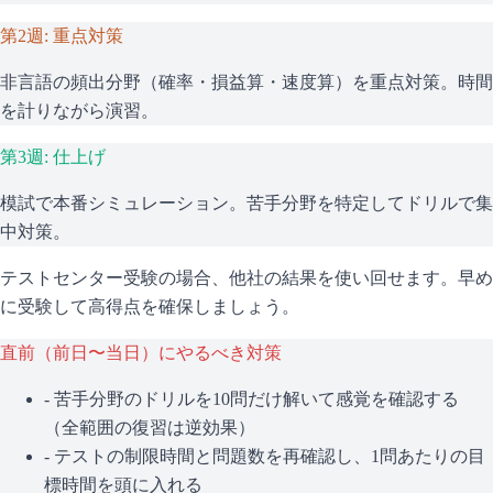
第2週: 重点対策
非言語の頻出分野（確率・損益算・速度算）を重点対策。時間
を計りながら演習。
第3週: 仕上げ
模試で本番シミュレーション。苦手分野を特定してドリルで集
中対策。
テストセンター受験の場合、他社の結果を使い回せます。早め
に受験して高得点を確保しましょう。
直前（前日〜当日）にやるべき対策
- 苦手分野のドリルを10問だけ解いて感覚を確認する
（全範囲の復習は逆効果）
- テストの制限時間と問題数を再確認し、1問あたりの目
標時間を頭に入れる