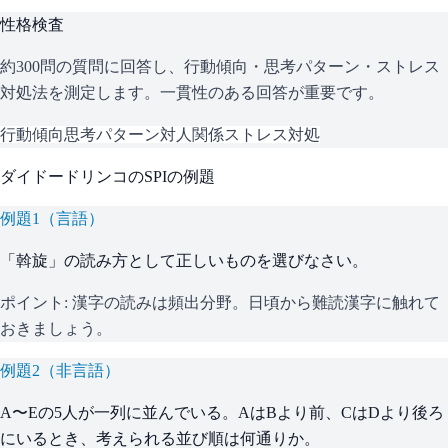
性格検査
約300問の質問に回答し、行動傾向・思考パターン・ストレス
対処法を測定します。一貫性のある回答が重要です。
行動傾向
思考パターン
対人関係
ストレス対処
ダイドードリンコ
の
SPI
の例題
例題
1
（
言語
）
「斡旋」の読み方として正しいものを選びなさい。
ポイント:
漢字の読みは頻出分野。日頃から難読漢字に触れて
おきましょう。
例題
2
（
非言語
）
A〜Eの5人が一列に並んでいる。AはBより前、CはDより後ろ
にいるとき、考えられる並び順は何通りか。