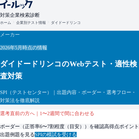
対策
企業検索
診断
ホーム
企業別テスト情報
ダイドードリンコ
メーカー
2026年5月
時点の情報
ダイドードリンコ
のWebテスト・適性検
査対策
SPI
（テストセンター）
｜出題内容・ボーダー・選考フロー・
対策法を徹底解説
選考直前の方へ｜1〜2週間で間に合わせる
ボーダー（
正答率6〜7割程度（目安）
）を確認
高得点ポイント
出題例題を見る
SPI
の模試を受ける