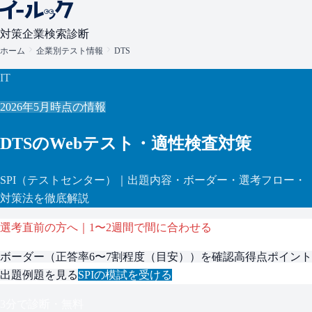
対策
企業検索
診断
ホーム
企業別テスト情報
DTS
IT
2026年5月
時点の情報
DTS
のWebテスト・適性検査対策
SPI
（テストセンター）
｜出題内容・ボーダー・選考フロー・
対策法を徹底解説
選考直前の方へ｜1〜2週間で間に合わせる
ボーダー（
正答率6〜7割程度（目安）
）を確認
高得点ポイント
出題例題を見る
SPI
の模試を受ける
3分で診断・無料