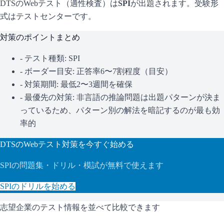
DTS
のWebテスト（適性検査）は
SPI
が出題されます。
受験形
式はテストセンターです。
対策のポイントまとめ
- テスト種類:
SPI
- ボーダー目安:
正答率6〜7割程度（目安）
- 対策期間: 最低2〜3週間を確保
- 最優先の対策:
非言語の推論問題は出題パターンが決ま
っているため、パターン別の解法を暗記するのが最も効
率的
DTS
のWebテスト対策を今すぐ始める
SPI
の問題集・ドリル・模試が無料で使えます
SPI
のドリルを始める
志望企業のテスト情報を並べて比較できます