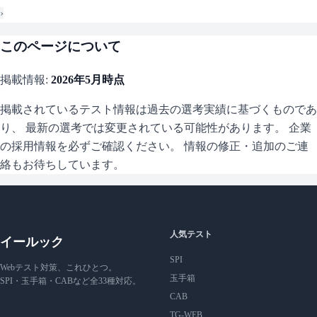
›
このページについて
掲載情報:
2026年5月
時点
掲載されているテスト情報は過去の選考実績に基づくものであ
り、 最新の選考では変更されている可能性があります。 企業
の採用情報を必ずご確認ください。 情報の修正・追加のご連
絡もお待ちしています。
人気テスト
イールック
SPI
Webテスト対策、これひとつ。
玉手箱
SPI・玉手箱・CABなど全33種対応。
CAB
TG-WEB