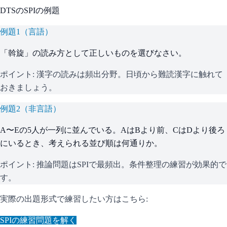
DTS
の
SPI
の例題
例題
1
（
言語
）
「斡旋」の読み方として正しいものを選びなさい。
ポイント:
漢字の読みは頻出分野。日頃から難読漢字に触れて
おきましょう。
例題
2
（
非言語
）
A〜Eの5人が一列に並んでいる。AはBより前、CはDより後ろ
にいるとき、考えられる並び順は何通りか。
ポイント:
推論問題はSPIで最頻出。条件整理の練習が効果的で
す。
実際の出題形式で練習したい方はこちら:
SPI
の練習問題を解く