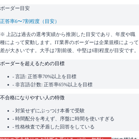
ボーダー目安
正答率6〜7割程度（目安）
※ 上記は過去の選考実績から推測した目安であり、年度や職
種によって変動します。
IT業界のボーダーは企業規模によって
差が大きいです。大手は7割前後、中堅は6割程度が目安です。
ボーダーを超えるための目標
- 言語: 正答率70%以上を目標
- 非言語/計数: 正答率65%以上を目標
不合格になりやすい人の特徴
- 対策せずにぶっつけ本番で受験
- 時間配分を考えず、序盤に時間を使いすぎる
- 性格検査で矛盾した回答をしている