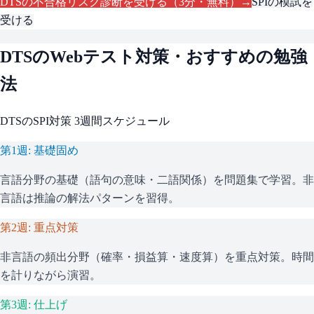
DTS
の不合格リスク診断を受ける（3分・無料）→
SPI
の模試を
受ける
DTS
のWebテスト対策・おすすめの勉強
法
DTS
の
SPI
対策 3週間スケジュール
第1週: 基礎固め
言語分野の基礎（語句の意味・二語関係）を問題集で学習。非
言語は推論の解法パターンを習得。
第2週: 重点対策
非言語の頻出分野（確率・損益算・速度算）を重点対策。時間
を計りながら演習。
第3週: 仕上げ