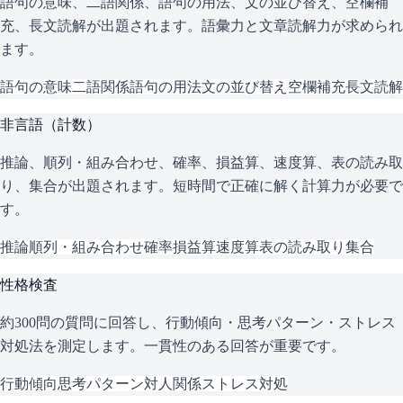
語句の意味、二語関係、語句の用法、文の並び替え、空欄補
充、長文読解が出題されます。語彙力と文章読解力が求められ
ます。
語句の意味
二語関係
語句の用法
文の並び替え
空欄補充
長文読解
非言語（計数）
推論、順列・組み合わせ、確率、損益算、速度算、表の読み取
り、集合が出題されます。短時間で正確に解く計算力が必要で
す。
推論
順列・組み合わせ
確率
損益算
速度算
表の読み取り
集合
性格検査
約300問の質問に回答し、行動傾向・思考パターン・ストレス
対処法を測定します。一貫性のある回答が重要です。
行動傾向
思考パターン
対人関係
ストレス対処