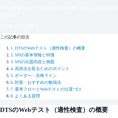
DTS
の通過ボーダー（
正答率6〜7割程度（目安）
）にあなたの
実力は届く？
不合格リスク診断 →
この記事の目次
1
.
DTSのWebテスト（適性検査）の概要
2
.
SPIの基本情報と特徴
3
.
SPIの出題内容と例題
4
.
高得点を取るためのポイント
5
.
ボーダー・合格ライン
6
.
対策・おすすめの勉強法
7
.
選考フローとWebテストの位置づけ
8
.
よくある質問
DTS
のWebテスト（適性検査）の概要