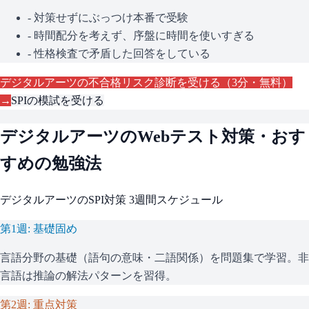
- 対策せずにぶっつけ本番で受験
- 時間配分を考えず、序盤に時間を使いすぎる
- 性格検査で矛盾した回答をしている
デジタルアーツ
の不合格リスク診断を受ける（3分・無料）
→
SPI
の模試を受ける
デジタルアーツ
のWebテスト対策・おす
すめの勉強法
デジタルアーツ
の
SPI
対策 3週間スケジュール
第1週: 基礎固め
言語分野の基礎（語句の意味・二語関係）を問題集で学習。非
言語は推論の解法パターンを習得。
第2週: 重点対策