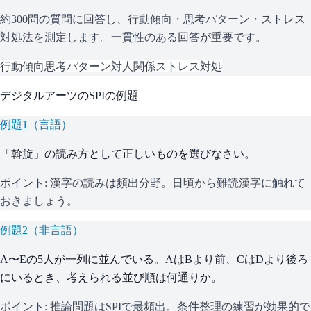
約300問の質問に回答し、行動傾向・思考パターン・ストレス
対処法を測定します。一貫性のある回答が重要です。
行動傾向
思考パターン
対人関係
ストレス対処
デジタルアーツ
の
SPI
の例題
例題
1
（
言語
）
「斡旋」の読み方として正しいものを選びなさい。
ポイント:
漢字の読みは頻出分野。日頃から難読漢字に触れて
おきましょう。
例題
2
（
非言語
）
A〜Eの5人が一列に並んでいる。AはBより前、CはDより後ろ
にいるとき、考えられる並び順は何通りか。
ポイント:
推論問題はSPIで最頻出。条件整理の練習が効果的で