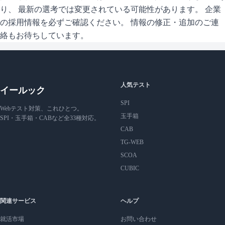
り、 最新の選考では変更されている可能性があります。 企業
の採用情報を必ずご確認ください。 情報の修正・追加のご連
絡もお待ちしています。
人気テスト
イールック
SPI
Webテスト対策、これひとつ。
玉手箱
SPI・玉手箱・CABなど全33種対応。
CAB
TG-WEB
SCOA
CUBIC
関連サービス
ヘルプ
就活市場
お問い合わせ