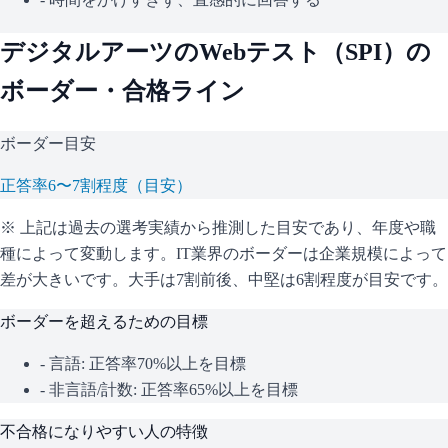
デジタルアーツ
のWebテスト（
SPI
）の
ボーダー・合格ライン
ボーダー目安
正答率6〜7割程度（目安）
※ 上記は過去の選考実績から推測した目安であり、年度や職
種によって変動します。
IT業界のボーダーは企業規模によって
差が大きいです。大手は7割前後、中堅は6割程度が目安です。
ボーダーを超えるための目標
- 言語: 正答率70%以上を目標
- 非言語/計数: 正答率65%以上を目標
不合格になりやすい人の特徴