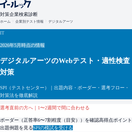
対策
企業検索
診断
ホーム
企業別テスト情報
デジタルアーツ
IT
2026年5月
時点の情報
デジタルアーツ
のWebテスト・適性検査
対策
SPI
（テストセンター）
｜出題内容・ボーダー・選考フロー・
対策法を徹底解説
選考直前の方へ｜1〜2週間で間に合わせる
ボーダー（
正答率6〜7割程度（目安）
）を確認
高得点ポイント
出題例題を見る
SPI
の模試を受ける