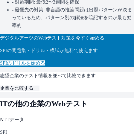
- 対策期間: 最低2〜3週間を確保
- 最優先の対策:
非言語の推論問題は出題パターンが決ま
っているため、パターン別の解法を暗記するのが最も効
率的
デジタルアーツ
のWebテスト対策を今すぐ始める
SPI
の問題集・ドリル・模試が無料で使えます
SPI
のドリルを始める
志望企業のテスト情報を並べて比較できます
企業を比較する →
IT
の他の企業のWebテスト
NTTデータ
SPI