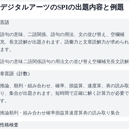
デジタルアーツ
の
SPI
の出題内容と例題
言語
語句の意味、二語関係、語句の用法、文の並び替え、空欄補
充、長文読解が出題されます。語彙力と文章読解力が求められ
ます。
語句の意味
二語関係
語句の用法
文の並び替え
空欄補充
長文読解
非言語（計数）
推論、順列・組み合わせ、確率、損益算、速度算、表の読み取
り、集合が出題されます。短時間で正確に解く計算力が必要で
す。
推論
順列・組み合わせ
確率
損益算
速度算
表の読み取り
集合
性格検査