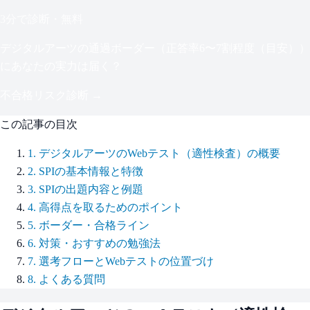
3分で診断・無料
デジタルアーツ
の通過ボーダー（
正答率6〜7割程度（目安）
）
にあなたの実力は届く？
不合格リスク診断 →
この記事の目次
1
.
デジタルアーツのWebテスト（適性検査）の概要
2
.
SPIの基本情報と特徴
3
.
SPIの出題内容と例題
4
.
高得点を取るためのポイント
5
.
ボーダー・合格ライン
6
.
対策・おすすめの勉強法
7
.
選考フローとWebテストの位置づけ
8
.
よくある質問