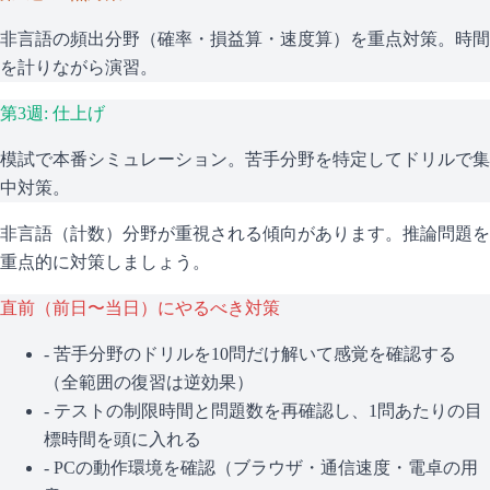
非言語の頻出分野（確率・損益算・速度算）を重点対策。時間
を計りながら演習。
第3週: 仕上げ
模試で本番シミュレーション。苦手分野を特定してドリルで集
中対策。
非言語（計数）分野が重視される傾向があります。推論問題を
重点的に対策しましょう。
直前（前日〜当日）にやるべき対策
- 苦手分野のドリルを10問だけ解いて感覚を確認する
（全範囲の復習は逆効果）
- テストの制限時間と問題数を再確認し、1問あたりの目
標時間を頭に入れる
- PCの動作環境を確認（ブラウザ・通信速度・電卓の用