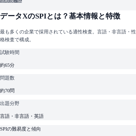
信頼度: 低
データX
の
SPI
とは？基本情報と特徴
最も多くの企業で採用されている適性検査。言語・非言語・性
格検査で構成。
試験時間
約65分
問題数
約70問
出題分野
言語・非言語・英語
SPI
の難易度と傾向