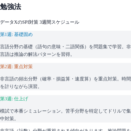
勉強法
データX
の
SPI
対策 3週間スケジュール
第1週: 基礎固め
言語分野の基礎（語句の意味・二語関係）を問題集で学習。非
言語は推論の解法パターンを習得。
第2週: 重点対策
非言語の頻出分野（確率・損益算・速度算）を重点対策。時間
を計りながら演習。
第3週: 仕上げ
模試で本番シミュレーション。苦手分野を特定してドリルで集
中対策。
非言語（計数）分野が重視される傾向があります。推論問題を