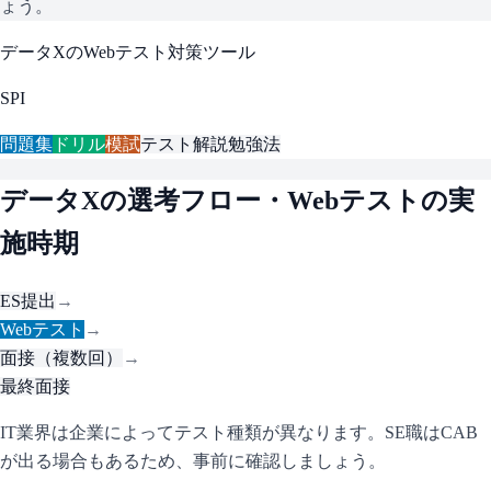
ょう。
データX
のWebテスト対策ツール
SPI
問題集
ドリル
模試
テスト解説
勉強法
データX
の選考フロー・Webテストの実
施時期
ES提出
→
Webテスト
→
面接（複数回）
→
最終面接
IT業界は企業によってテスト種類が異なります。SE職はCAB
が出る場合もあるため、事前に確認しましょう。