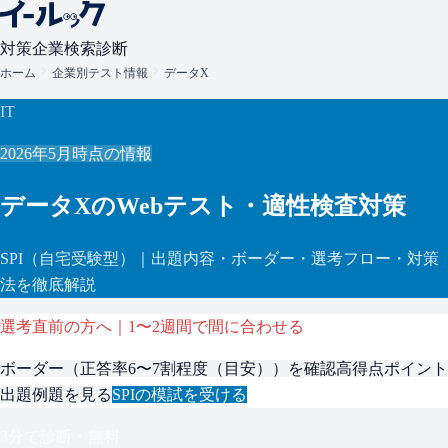
対策
企業検索
診断
ホーム
企業別テスト情報
データX
IT
2026年5月
時点の情報
データX
のWebテスト・適性検査対策
SPI
（自宅受験型）
｜出題内容・ボーダー・選考フロー・対策
法を徹底解説
選考直前の方へ｜1〜2週間で間に合わせる
ボーダー（
正答率6〜7割程度（目安）
）を確認
高得点ポイント
出題例題を見る
SPI
の模試を受ける
3分で診断・無料