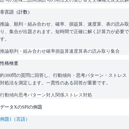
非言語（計数）
推論、順列・組み合わせ、確率、損益算、速度算、表の読み取
り、集合が出題されます。短時間で正確に解く計算力が必要で
す。
推論
順列・組み合わせ
確率
損益算
速度算
表の読み取り
集合
性格検査
約300問の質問に回答し、行動傾向・思考パターン・ストレス
対処法を測定します。一貫性のある回答が重要です。
行動傾向
思考パターン
対人関係
ストレス対処
データX
の
SPI
の例題
例題
1
（
言語
）