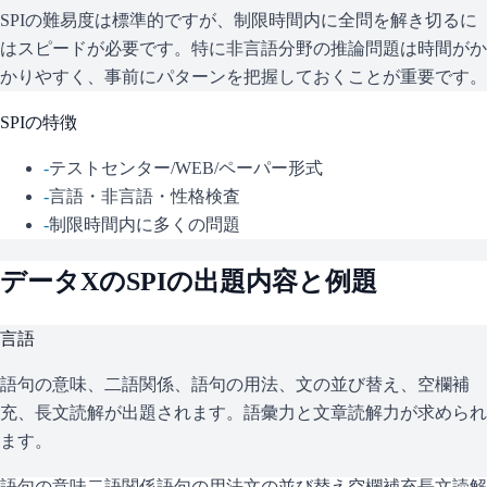
SPIの難易度は標準的ですが、制限時間内に全問を解き切るに
はスピードが必要です。特に非言語分野の推論問題は時間がか
かりやすく、事前にパターンを把握しておくことが重要です。
SPI
の特徴
-
テストセンター/WEB/ペーパー形式
-
言語・非言語・性格検査
-
制限時間内に多くの問題
データX
の
SPI
の出題内容と例題
言語
語句の意味、二語関係、語句の用法、文の並び替え、空欄補
充、長文読解が出題されます。語彙力と文章読解力が求められ
ます。
語句の意味
二語関係
語句の用法
文の並び替え
空欄補充
長文読解