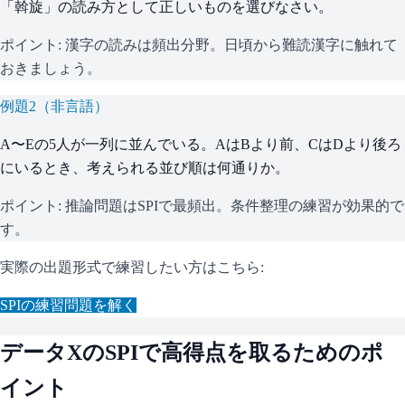
「斡旋」の読み方として正しいものを選びなさい。
ポイント:
漢字の読みは頻出分野。日頃から難読漢字に触れて
おきましょう。
例題
2
（
非言語
）
A〜Eの5人が一列に並んでいる。AはBより前、CはDより後ろ
にいるとき、考えられる並び順は何通りか。
ポイント:
推論問題はSPIで最頻出。条件整理の練習が効果的で
す。
実際の出題形式で練習したい方はこちら:
SPI
の練習問題を解く
データX
の
SPI
で高得点を取るためのポ
イント