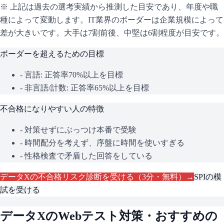
※ 上記は過去の選考実績から推測した目安であり、年度や職
種によって変動します。
IT業界のボーダーは企業規模によって
差が大きいです。大手は7割前後、中堅は6割程度が目安です。
ボーダーを超えるための目標
- 言語: 正答率70%以上を目標
- 非言語/計数: 正答率65%以上を目標
不合格になりやすい人の特徴
- 対策せずにぶっつけ本番で受験
- 時間配分を考えず、序盤に時間を使いすぎる
- 性格検査で矛盾した回答をしている
データX
の不合格リスク診断を受ける（3分・無料）→
SPI
の模
試を受ける
データX
のWebテスト対策・おすすめの