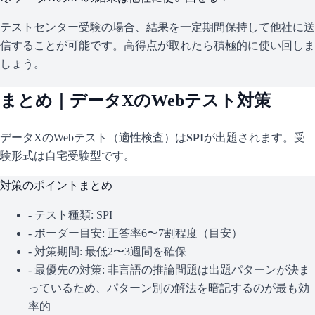
テストセンター受験の場合、結果を一定期間保持して他社に送
信することが可能です。高得点が取れたら積極的に使い回しま
しょう。
まとめ｜
データX
のWebテスト対策
データX
のWebテスト（適性検査）は
SPI
が出題されます。
受
験形式は自宅受験型です。
対策のポイントまとめ
- テスト種類:
SPI
- ボーダー目安:
正答率6〜7割程度（目安）
- 対策期間: 最低2〜3週間を確保
- 最優先の対策:
非言語の推論問題は出題パターンが決ま
っているため、パターン別の解法を暗記するのが最も効
率的