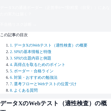
データX
の通過ボーダー（
正答率6〜7割程度（目安）
）にあな
たの実力は届く？
不合格リスク診断 →
この記事の目次
1
.
データXのWebテスト（適性検査）の概要
2
.
SPIの基本情報と特徴
3
.
SPIの出題内容と例題
4
.
高得点を取るためのポイント
5
.
ボーダー・合格ライン
6
.
対策・おすすめの勉強法
7
.
選考フローとWebテストの位置づけ
8
.
よくある質問
データX
のWebテスト（適性検査）の概