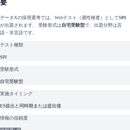
要
データX
の採用選考では、Webテスト（適性検査）として
SPI
が出題されます。 受験形式は
自宅受験型
で、
出題分野は言
語・非言語です。
テスト種類
SPI
受験形式
自宅受験型
実施タイミング
ES提出と同時期または提出後
情報の信頼度