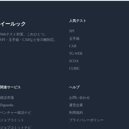
人気テスト
イールック
SPI
Webテスト対策、これひとつ。
玉手箱
SPI・玉手箱・CABなど全33種対応。
CAB
TG-WEB
SCOA
CUBIC
関連サービス
ヘルプ
就活市場
お問い合わせ
Digmedia
運営企業
ベンチャー就活ナビ
利用規約
ジョブコミット
プライバシーポリシー
ジョブコミットナビ