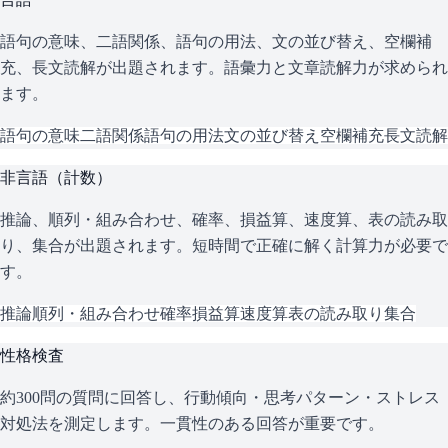
語句の意味、二語関係、語句の用法、文の並び替え、空欄補
充、長文読解が出題されます。語彙力と文章読解力が求められ
ます。
語句の意味
二語関係
語句の用法
文の並び替え
空欄補充
長文読解
非言語（計数）
推論、順列・組み合わせ、確率、損益算、速度算、表の読み取
り、集合が出題されます。短時間で正確に解く計算力が必要で
す。
推論
順列・組み合わせ
確率
損益算
速度算
表の読み取り
集合
性格検査
約300問の質問に回答し、行動傾向・思考パターン・ストレス
対処法を測定します。一貫性のある回答が重要です。