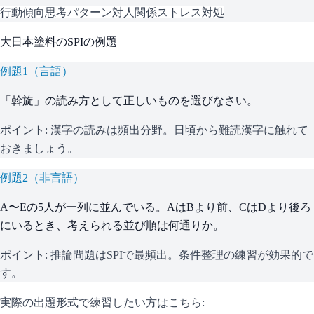
行動傾向
思考パターン
対人関係
ストレス対処
大日本塗料
の
SPI
の例題
例題
1
（
言語
）
「斡旋」の読み方として正しいものを選びなさい。
ポイント:
漢字の読みは頻出分野。日頃から難読漢字に触れて
おきましょう。
例題
2
（
非言語
）
A〜Eの5人が一列に並んでいる。AはBより前、CはDより後ろ
にいるとき、考えられる並び順は何通りか。
ポイント:
推論問題はSPIで最頻出。条件整理の練習が効果的で
す。
実際の出題形式で練習したい方はこちら: