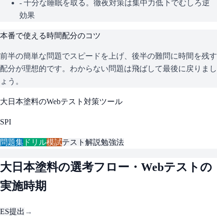
- 十分な睡眠を取る。徹夜対策は集中力低下でむしろ逆
効果
本番で使える時間配分のコツ
前半の簡単な問題でスピードを上げ、後半の難問に時間を残す
配分が理想的です。わからない問題は飛ばして最後に戻りまし
ょう。
大日本塗料
のWebテスト対策ツール
SPI
問題集
ドリル
模試
テスト解説
勉強法
大日本塗料
の選考フロー・Webテストの
実施時期
ES提出
→