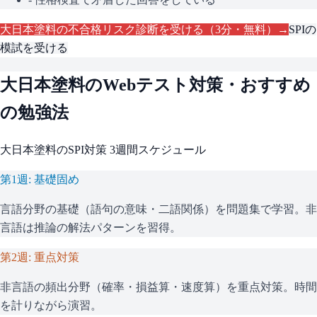
大日本塗料
の不合格リスク診断を受ける（3分・無料）→
SPI
の
模試を受ける
大日本塗料
のWebテスト対策・おすすめ
の勉強法
大日本塗料
の
SPI
対策 3週間スケジュール
第1週: 基礎固め
言語分野の基礎（語句の意味・二語関係）を問題集で学習。非
言語は推論の解法パターンを習得。
第2週: 重点対策
非言語の頻出分野（確率・損益算・速度算）を重点対策。時間
を計りながら演習。