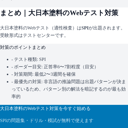
まとめ｜
大日本塗料
のWebテスト対策
大日本塗料
のWebテスト（適性検査）は
SPI
が出題されます。
受験形式はテストセンターです。
対策のポイントまとめ
- テスト種類:
SPI
- ボーダー目安:
正答率6〜7割程度（目安）
- 対策期間: 最低2〜3週間を確保
- 最優先の対策:
非言語の推論問題は出題パターンが決ま
っているため、パターン別の解法を暗記するのが最も効
率的
大日本塗料
のWebテスト対策を今すぐ始める
SPI
の問題集・ドリル・模試が無料で使えます