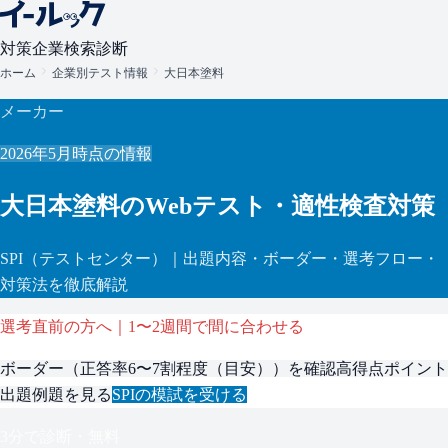
対策
企業検索
診断
ホーム
企業別テスト情報
大日本塗料
メーカー
2026年5月
時点の情報
大日本塗料
のWebテスト・適性検査対策
SPI
（テストセンター）
｜出題内容・ボーダー・選考フロー・
対策法を徹底解説
選考直前の方へ｜1〜2週間で間に合わせる
ボーダー（
正答率6〜7割程度（目安）
）を確認
高得点ポイント
出題例題を見る
SPI
の模試を受ける
3分で診断・無料