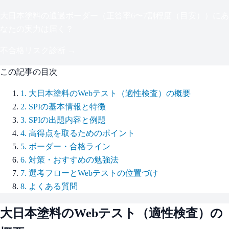
大日本塗料
の通過ボーダー（
正答率6〜7割程度（目安）
）にあ
なたの実力は届く？
不合格リスク診断 →
この記事の目次
1
.
大日本塗料のWebテスト（適性検査）の概要
2
.
SPIの基本情報と特徴
3
.
SPIの出題内容と例題
4
.
高得点を取るためのポイント
5
.
ボーダー・合格ライン
6
.
対策・おすすめの勉強法
7
.
選考フローとWebテストの位置づけ
8
.
よくある質問
大日本塗料
のWebテスト（適性検査）の