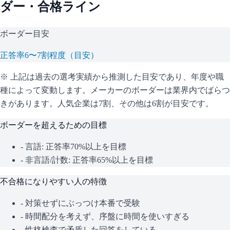
ダー・合格ライン
ボーダー目安
正答率6〜7割程度（目安）
※ 上記は過去の選考実績から推測した目安であり、年度や職
種によって変動します。
メーカーのボーダーは業界内でばらつ
きがあります。人気企業は7割、その他は6割が目安です。
ボーダーを超えるための目標
- 言語: 正答率70%以上を目標
- 非言語/計数: 正答率65%以上を目標
不合格になりやすい人の特徴
- 対策せずにぶっつけ本番で受験
- 時間配分を考えず、序盤に時間を使いすぎる
- 性格検査で矛盾した回答をしている