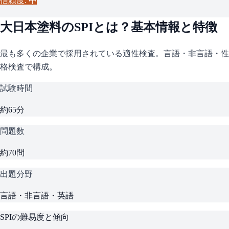
信頼度: 中
大日本塗料
の
SPI
とは？基本情報と特徴
最も多くの企業で採用されている適性検査。言語・非言語・性
格検査で構成。
試験時間
約65分
問題数
約70問
出題分野
言語・非言語・英語
SPI
の難易度と傾向