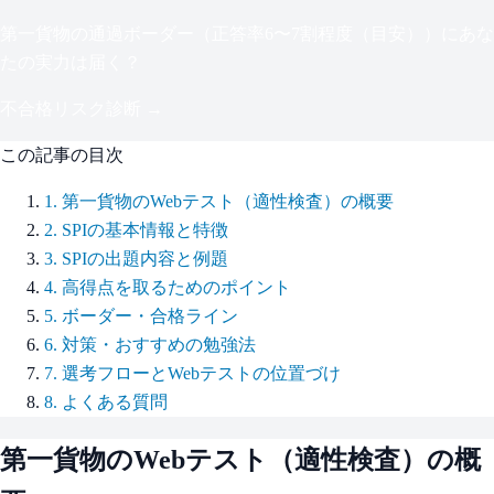
第一貨物
の通過ボーダー（
正答率6〜7割程度（目安）
）にあな
たの実力は届く？
不合格リスク診断 →
この記事の目次
1
.
第一貨物のWebテスト（適性検査）の概要
2
.
SPIの基本情報と特徴
3
.
SPIの出題内容と例題
4
.
高得点を取るためのポイント
5
.
ボーダー・合格ライン
6
.
対策・おすすめの勉強法
7
.
選考フローとWebテストの位置づけ
8
.
よくある質問
第一貨物
のWebテスト（適性検査）の概