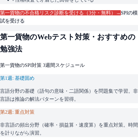
第一貨物
の不合格リスク診断を受ける（3分・無料）→
SPI
の模
試を受ける
第一貨物
のWebテスト対策・おすすめの
勉強法
第一貨物
の
SPI
対策 3週間スケジュール
第1週: 基礎固め
言語分野の基礎（語句の意味・二語関係）を問題集で学習。非
言語は推論の解法パターンを習得。
第2週: 重点対策
非言語の頻出分野（確率・損益算・速度算）を重点対策。時間
を計りながら演習。