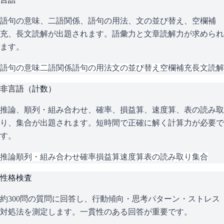
語句の意味、二語関係、語句の用法、文の並び替え、空欄補
充、長文読解が出題されます。語彙力と文章読解力が求められ
ます。
語句の意味
二語関係
語句の用法
文の並び替え
空欄補充
長文読解
非言語（計数）
推論、順列・組み合わせ、確率、損益算、速度算、表の読み取
り、集合が出題されます。短時間で正確に解く計算力が必要で
す。
推論
順列・組み合わせ
確率
損益算
速度算
表の読み取り
集合
性格検査
約300問の質問に回答し、行動傾向・思考パターン・ストレス
対処法を測定します。一貫性のある回答が重要です。