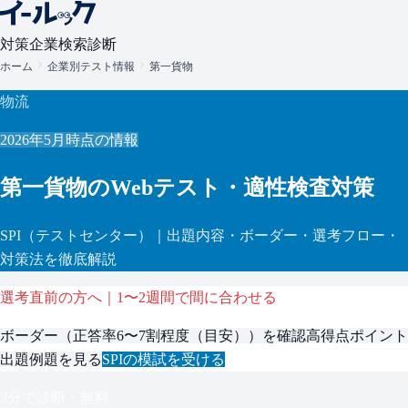
対策
企業検索
診断
ホーム
企業別テスト情報
第一貨物
物流
2026年5月
時点の情報
第一貨物
のWebテスト・適性検査対策
SPI
（テストセンター）
｜出題内容・ボーダー・選考フロー・
対策法を徹底解説
選考直前の方へ｜1〜2週間で間に合わせる
ボーダー（
正答率6〜7割程度（目安）
）を確認
高得点ポイント
出題例題を見る
SPI
の模試を受ける
3分で診断・無料