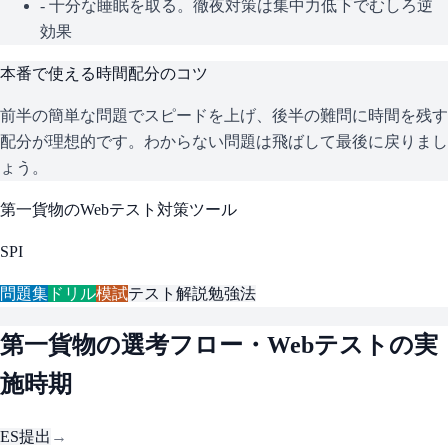
- 十分な睡眠を取る。徹夜対策は集中力低下でむしろ逆
効果
本番で使える時間配分のコツ
前半の簡単な問題でスピードを上げ、後半の難問に時間を残す
配分が理想的です。わからない問題は飛ばして最後に戻りまし
ょう。
第一貨物
のWebテスト対策ツール
SPI
問題集
ドリル
模試
テスト解説
勉強法
第一貨物
の選考フロー・Webテストの実
施時期
ES提出
→