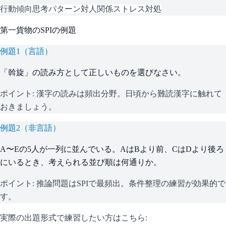
行動傾向
思考パターン
対人関係
ストレス対処
第一貨物
の
SPI
の例題
例題
1
（
言語
）
「斡旋」の読み方として正しいものを選びなさい。
ポイント:
漢字の読みは頻出分野。日頃から難読漢字に触れて
おきましょう。
例題
2
（
非言語
）
A〜Eの5人が一列に並んでいる。AはBより前、CはDより後ろ
にいるとき、考えられる並び順は何通りか。
ポイント:
推論問題はSPIで最頻出。条件整理の練習が効果的で
す。
実際の出題形式で練習したい方はこちら: