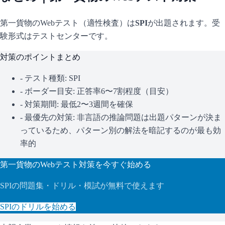
第一貨物
のWebテスト（適性検査）は
SPI
が出題されます。
受
験形式はテストセンターです。
対策のポイントまとめ
- テスト種類:
SPI
- ボーダー目安:
正答率6〜7割程度（目安）
- 対策期間: 最低2〜3週間を確保
- 最優先の対策:
非言語の推論問題は出題パターンが決ま
っているため、パターン別の解法を暗記するのが最も効
率的
第一貨物
のWebテスト対策を今すぐ始める
SPI
の問題集・ドリル・模試が無料で使えます
SPI
のドリルを始める