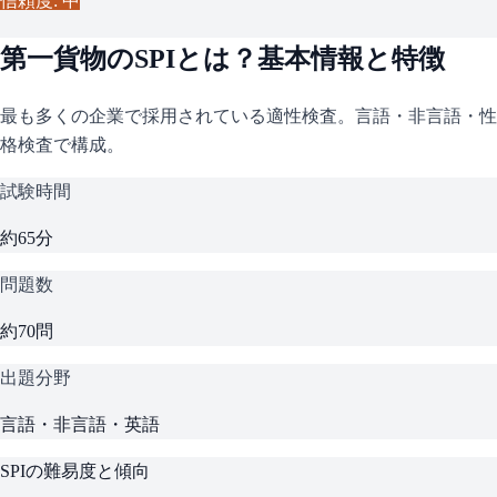
信頼度: 中
第一貨物
の
SPI
とは？基本情報と特徴
最も多くの企業で採用されている適性検査。言語・非言語・性
格検査で構成。
試験時間
約65分
問題数
約70問
出題分野
言語・非言語・英語
SPI
の難易度と傾向