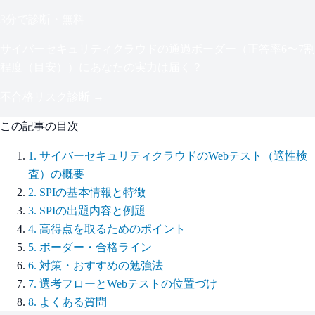
3分で診断・無料
サイバーセキュリティクラウド
の通過ボーダー（
正答率6〜7割
程度（目安）
）にあなたの実力は届く？
不合格リスク診断 →
この記事の目次
1
.
サイバーセキュリティクラウドのWebテスト（適性検
査）の概要
2
.
SPIの基本情報と特徴
3
.
SPIの出題内容と例題
4
.
高得点を取るためのポイント
5
.
ボーダー・合格ライン
6
.
対策・おすすめの勉強法
7
.
選考フローとWebテストの位置づけ
8
.
よくある質問