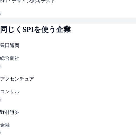
SPI・デザイン思考テスト
›
同じく
SPI
を使う企業
豊田通商
総合商社
›
アクセンチュア
コンサル
›
野村證券
金融
›