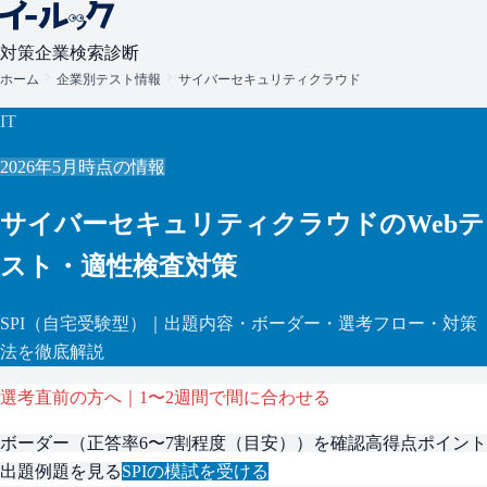
対策
企業検索
診断
ホーム
企業別テスト情報
サイバーセキュリティクラウド
IT
2026年5月
時点の情報
サイバーセキュリティクラウド
のWebテ
スト・適性検査対策
SPI
（自宅受験型）
｜出題内容・ボーダー・選考フロー・対策
法を徹底解説
選考直前の方へ｜1〜2週間で間に合わせる
ボーダー（
正答率6〜7割程度（目安）
）を確認
高得点ポイント
出題例題を見る
SPI
の模試を受ける