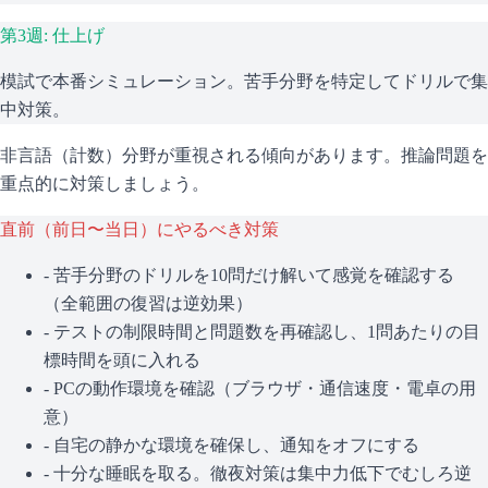
第3週: 仕上げ
模試で本番シミュレーション。苦手分野を特定してドリルで集
中対策。
非言語（計数）分野が重視される傾向があります。推論問題を
重点的に対策しましょう。
直前（前日〜当日）にやるべき対策
- 苦手分野のドリルを10問だけ解いて感覚を確認する
（全範囲の復習は逆効果）
- テストの制限時間と問題数を再確認し、1問あたりの目
標時間を頭に入れる
- PCの動作環境を確認（ブラウザ・通信速度・電卓の用
意）
- 自宅の静かな環境を確保し、通知をオフにする
- 十分な睡眠を取る。徹夜対策は集中力低下でむしろ逆