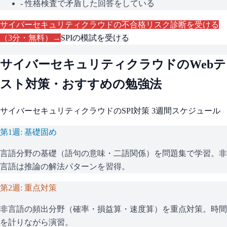
- 性格検査で矛盾した回答をしている
サイバーセキュリティクラウド
の不合格リスク診断を受ける
（3分・無料）→
SPI
の模試を受ける
サイバーセキュリティクラウド
のWebテ
スト対策・おすすめの勉強法
サイバーセキュリティクラウド
の
SPI
対策 3週間スケジュール
第1週: 基礎固め
言語分野の基礎（語句の意味・二語関係）を問題集で学習。非
言語は推論の解法パターンを習得。
第2週: 重点対策
非言語の頻出分野（確率・損益算・速度算）を重点対策。時間
を計りながら演習。