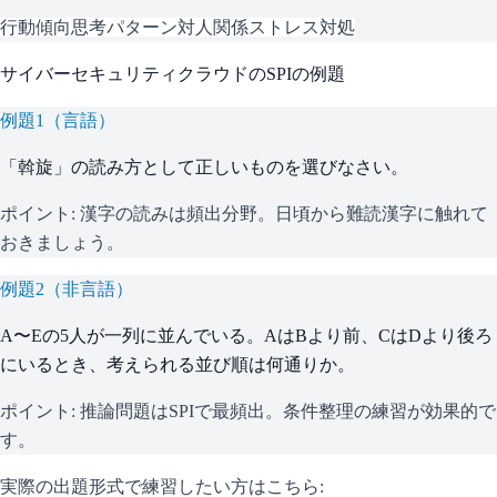
行動傾向
思考パターン
対人関係
ストレス対処
サイバーセキュリティクラウド
の
SPI
の例題
例題
1
（
言語
）
「斡旋」の読み方として正しいものを選びなさい。
ポイント:
漢字の読みは頻出分野。日頃から難読漢字に触れて
おきましょう。
例題
2
（
非言語
）
A〜Eの5人が一列に並んでいる。AはBより前、CはDより後ろ
にいるとき、考えられる並び順は何通りか。
ポイント:
推論問題はSPIで最頻出。条件整理の練習が効果的で
す。
実際の出題形式で練習したい方はこちら: