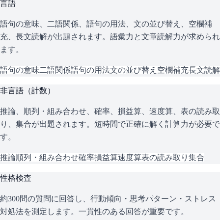
言語
語句の意味、二語関係、語句の用法、文の並び替え、空欄補
充、長文読解が出題されます。語彙力と文章読解力が求められ
ます。
語句の意味
二語関係
語句の用法
文の並び替え
空欄補充
長文読解
非言語（計数）
推論、順列・組み合わせ、確率、損益算、速度算、表の読み取
り、集合が出題されます。短時間で正確に解く計算力が必要で
す。
推論
順列・組み合わせ
確率
損益算
速度算
表の読み取り
集合
性格検査
約300問の質問に回答し、行動傾向・思考パターン・ストレス
対処法を測定します。一貫性のある回答が重要です。