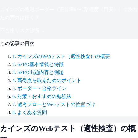
カインズ
の通過ボーダー（
正答率6〜7割程度（目安）
）にあな
たの実力は届く？
不合格リスク診断 →
この記事の目次
1
.
カインズのWebテスト（適性検査）の概要
2
.
SPIの基本情報と特徴
3
.
SPIの出題内容と例題
4
.
高得点を取るためのポイント
5
.
ボーダー・合格ライン
6
.
対策・おすすめの勉強法
7
.
選考フローとWebテストの位置づけ
8
.
よくある質問
カインズ
のWebテスト（適性検査）の概