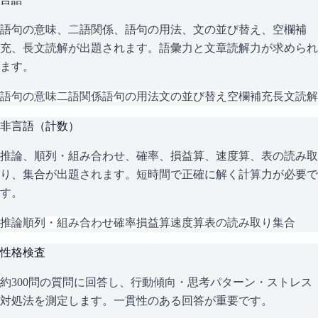
語句の意味、二語関係、語句の用法、文の並び替え、空欄補
充、長文読解が出題されます。語彙力と文章読解力が求められ
ます。
語句の意味
二語関係
語句の用法
文の並び替え
空欄補充
長文読解
非言語（計数）
推論、順列・組み合わせ、確率、損益算、速度算、表の読み取
り、集合が出題されます。短時間で正確に解く計算力が必要で
す。
推論
順列・組み合わせ
確率
損益算
速度算
表の読み取り
集合
性格検査
約300問の質問に回答し、行動傾向・思考パターン・ストレス
対処法を測定します。一貫性のある回答が重要です。