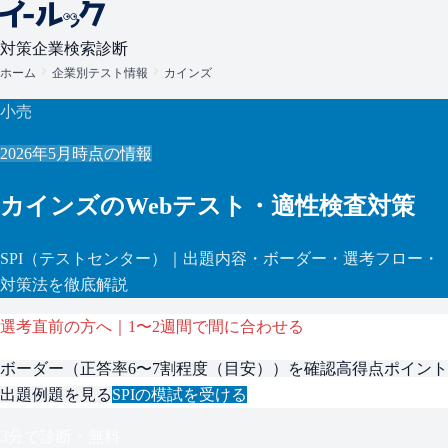
対策
企業検索
診断
ホーム
企業別テスト情報
カインズ
小売
2026年5月
時点の情報
カインズ
のWebテスト・適性検査対策
SPI
（テストセンター）
｜出題内容・ボーダー・選考フロー・
対策法を徹底解説
選考直前の方へ｜1〜2週間で間に合わせる
ボーダー（
正答率6〜7割程度（目安）
）を確認
高得点ポイント
出題例題を見る
SPI
の模試を受ける
3分で診断・無料