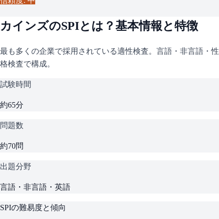
信頼度: 中
カインズ
の
SPI
とは？基本情報と特徴
最も多くの企業で採用されている適性検査。言語・非言語・性
格検査で構成。
試験時間
約65分
問題数
約70問
出題分野
言語・非言語・英語
SPI
の難易度と傾向