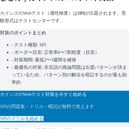
カインズ
のWebテスト（適性検査）は
SPI
が出題されます。
受
験形式はテストセンターです。
対策のポイントまとめ
- テスト種類:
SPI
- ボーダー目安:
正答率6〜7割程度（目安）
- 対策期間: 最低2〜3週間を確保
- 最優先の対策:
非言語の推論問題は出題パターンが決ま
っているため、パターン別の解法を暗記するのが最も効
率的
カインズ
のWebテスト対策を今すぐ始める
SPI
の問題集・ドリル・模試が無料で使えます
SPI
のドリルを始める