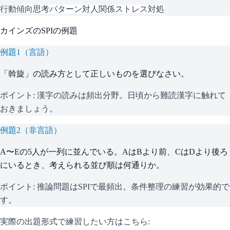
行動傾向
思考パターン
対人関係
ストレス対処
カインズ
の
SPI
の例題
例題
1
（
言語
）
「斡旋」の読み方として正しいものを選びなさい。
ポイント:
漢字の読みは頻出分野。日頃から難読漢字に触れて
おきましょう。
例題
2
（
非言語
）
A〜Eの5人が一列に並んでいる。AはBより前、CはDより後ろ
にいるとき、考えられる並び順は何通りか。
ポイント:
推論問題はSPIで最頻出。条件整理の練習が効果的で
す。
実際の出題形式で練習したい方はこちら: