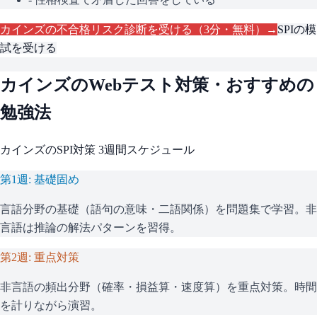
カインズ
の不合格リスク診断を受ける（3分・無料）→
SPI
の模
試を受ける
カインズ
のWebテスト対策・おすすめの
勉強法
カインズ
の
SPI
対策 3週間スケジュール
第1週: 基礎固め
言語分野の基礎（語句の意味・二語関係）を問題集で学習。非
言語は推論の解法パターンを習得。
第2週: 重点対策
非言語の頻出分野（確率・損益算・速度算）を重点対策。時間
を計りながら演習。