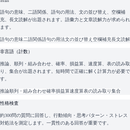
語句の意味、二語関係、語句の用法、文の並び替え、空欄補
充、長文読解が出題されます。語彙力と文章読解力が求められ
ます。
語句の意味
二語関係
語句の用法
文の並び替え
空欄補充
長文読解
非言語（計数）
推論、順列・組み合わせ、確率、損益算、速度算、表の読み取
り、集合が出題されます。短時間で正確に解く計算力が必要で
す。
推論
順列・組み合わせ
確率
損益算
速度算
表の読み取り
集合
性格検査
約300問の質問に回答し、行動傾向・思考パターン・ストレス
対処法を測定します。一貫性のある回答が重要です。