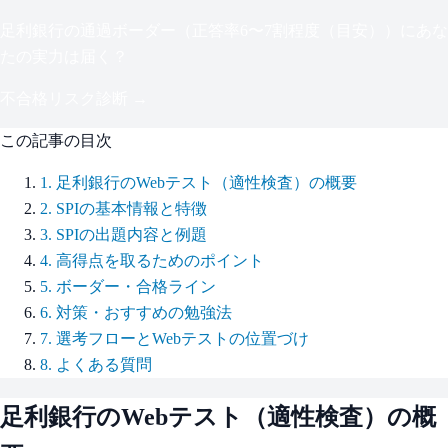
足利銀行
の通過ボーダー（
正答率6〜7割程度（目安）
）にあな
たの実力は届く？
不合格リスク診断 →
この記事の目次
1
.
足利銀行のWebテスト（適性検査）の概要
2
.
SPIの基本情報と特徴
3
.
SPIの出題内容と例題
4
.
高得点を取るためのポイント
5
.
ボーダー・合格ライン
6
.
対策・おすすめの勉強法
7
.
選考フローとWebテストの位置づけ
8
.
よくある質問
足利銀行
のWebテスト（適性検査）の概