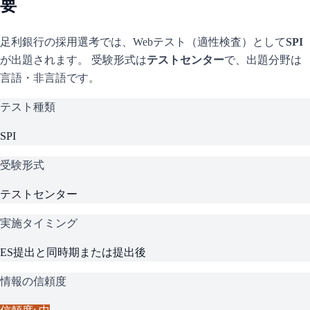
要
足利銀行
の採用選考では、Webテスト（適性検査）として
SPI
が出題されます。 受験形式は
テストセンター
で、
出題分野は
言語・非言語です。
テスト種類
SPI
受験形式
テストセンター
実施タイミング
ES提出と同時期または提出後
情報の信頼度