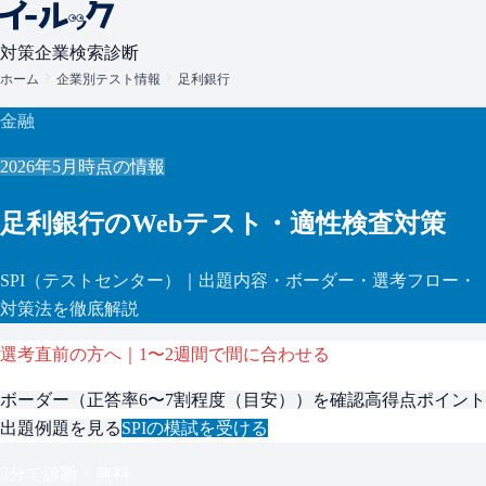
対策
企業検索
診断
ホーム
企業別テスト情報
足利銀行
金融
2026年5月
時点の情報
足利銀行
のWebテスト・適性検査対策
SPI
（テストセンター）
｜出題内容・ボーダー・選考フロー・
対策法を徹底解説
選考直前の方へ｜1〜2週間で間に合わせる
ボーダー（
正答率6〜7割程度（目安）
）を確認
高得点ポイント
出題例題を見る
SPI
の模試を受ける
3分で診断・無料