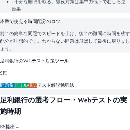
- 十分な睡眠を取る。徹夜対策は集中力低下でむしろ逆
効果
本番で使える時間配分のコツ
前半の簡単な問題でスピードを上げ、後半の難問に時間を残す
配分が理想的です。わからない問題は飛ばして最後に戻りまし
ょう。
足利銀行
のWebテスト対策ツール
SPI
問題集
ドリル
模試
テスト解説
勉強法
足利銀行
の選考フロー・Webテストの実
施時期
ES提出
→