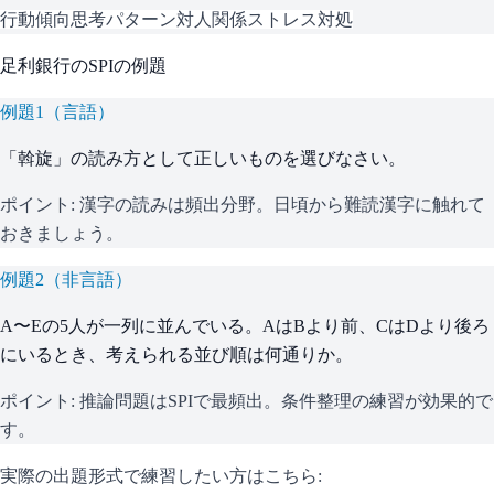
行動傾向
思考パターン
対人関係
ストレス対処
足利銀行
の
SPI
の例題
例題
1
（
言語
）
「斡旋」の読み方として正しいものを選びなさい。
ポイント:
漢字の読みは頻出分野。日頃から難読漢字に触れて
おきましょう。
例題
2
（
非言語
）
A〜Eの5人が一列に並んでいる。AはBより前、CはDより後ろ
にいるとき、考えられる並び順は何通りか。
ポイント:
推論問題はSPIで最頻出。条件整理の練習が効果的で
す。
実際の出題形式で練習したい方はこちら: