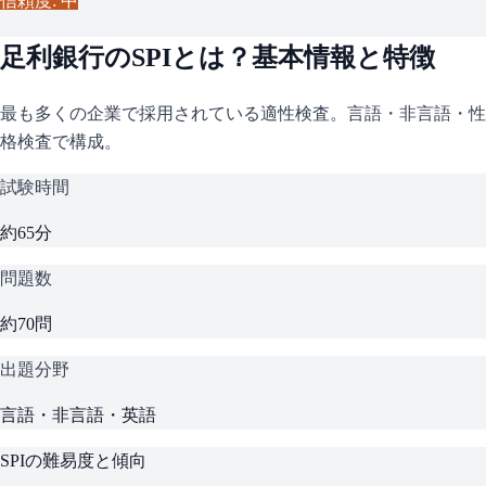
信頼度: 中
足利銀行
の
SPI
とは？基本情報と特徴
最も多くの企業で採用されている適性検査。言語・非言語・性
格検査で構成。
試験時間
約65分
問題数
約70問
出題分野
言語・非言語・英語
SPI
の難易度と傾向