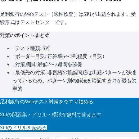
足利銀行
のWebテスト（適性検査）は
SPI
が出題されます。
受
験形式はテストセンターです。
対策のポイントまとめ
- テスト種類:
SPI
- ボーダー目安:
正答率6〜7割程度（目安）
- 対策期間: 最低2〜3週間を確保
- 最優先の対策:
非言語の推論問題は出題パターンが決ま
っているため、パターン別の解法を暗記するのが最も効
率的
足利銀行
のWebテスト対策を今すぐ始める
SPI
の問題集・ドリル・模試が無料で使えます
SPI
のドリルを始める