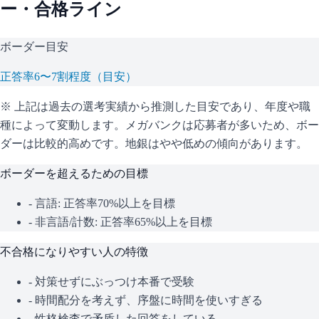
ー・合格ライン
ボーダー目安
正答率6〜7割程度（目安）
※ 上記は過去の選考実績から推測した目安であり、年度や職
種によって変動します。
メガバンクは応募者が多いため、ボー
ダーは比較的高めです。地銀はやや低めの傾向があります。
ボーダーを超えるための目標
- 言語: 正答率70%以上を目標
- 非言語/計数: 正答率65%以上を目標
不合格になりやすい人の特徴
- 対策せずにぶっつけ本番で受験
- 時間配分を考えず、序盤に時間を使いすぎる
- 性格検査で矛盾した回答をしている