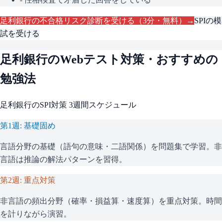
足利銀行
の不合格リスク診断を受ける（3分・無料）→
SPI
の模
試を受ける
足利銀行
のWebテスト対策・おすすめの
勉強法
足利銀行
の
SPI
対策 3週間スケジュール
第1週: 基礎固め
言語分野の基礎（語句の意味・二語関係）を問題集で学習。非
言語は推論の解法パターンを習得。
第2週: 重点対策
非言語の頻出分野（確率・損益算・速度算）を重点対策。時間
を計りながら演習。