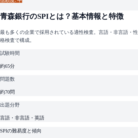
信頼度: 中
青森銀行
の
SPI
とは？基本情報と特徴
最も多くの企業で採用されている適性検査。言語・非言語・性
格検査で構成。
試験時間
約65分
問題数
約70問
出題分野
言語・非言語・英語
SPI
の難易度と傾向