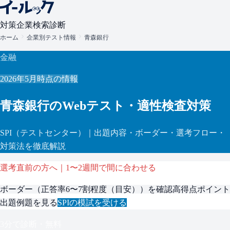
対策
企業検索
診断
ホーム
企業別テスト情報
青森銀行
金融
2026年5月
時点の情報
青森銀行
のWebテスト・適性検査対策
SPI
（テストセンター）
｜出題内容・ボーダー・選考フロー・
対策法を徹底解説
選考直前の方へ｜1〜2週間で間に合わせる
ボーダー（
正答率6〜7割程度（目安）
）を確認
高得点ポイント
出題例題を見る
SPI
の模試を受ける
3分で診断・無料