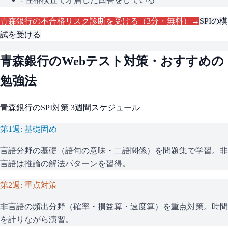
青森銀行
の不合格リスク診断を受ける（3分・無料）→
SPI
の模
試を受ける
青森銀行
のWebテスト対策・おすすめの
勉強法
青森銀行
の
SPI
対策 3週間スケジュール
第1週: 基礎固め
言語分野の基礎（語句の意味・二語関係）を問題集で学習。非
言語は推論の解法パターンを習得。
第2週: 重点対策
非言語の頻出分野（確率・損益算・速度算）を重点対策。時間
を計りながら演習。