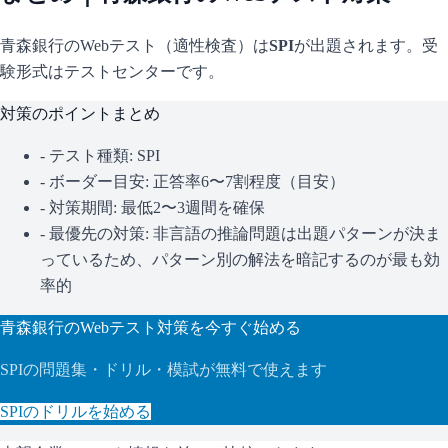
青森銀行
のWebテスト（適性検査）は
SPI
が出題されます。
受
験形式はテストセンターです。
対策のポイントまとめ
- テスト種類:
SPI
- ボーダー目安:
正答率6〜7割程度（目安）
- 対策期間: 最低2〜3週間を確保
- 最優先の対策:
非言語の推論問題は出題パターンが決ま
っているため、パターン別の解法を暗記するのが最も効
率的
青森銀行
のWebテスト対策を今すぐ始める
SPI
の問題集・ドリル・模試が無料で使えます
SPI
のドリルを始める