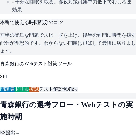
- 十分な睡眠を取る。徹夜対策は集中力低下でむしろ逆
効果
本番で使える時間配分のコツ
前半の簡単な問題でスピードを上げ、後半の難問に時間を残す
配分が理想的です。わからない問題は飛ばして最後に戻りまし
ょう。
青森銀行
のWebテスト対策ツール
SPI
問題集
ドリル
模試
テスト解説
勉強法
青森銀行
の選考フロー・Webテストの実
施時期
ES提出
→