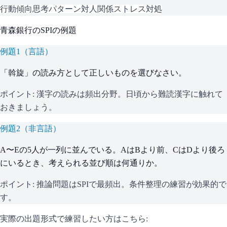
行動傾向
思考パターン
対人関係
ストレス対処
青森銀行
の
SPI
の例題
例題
1
（
言語
）
「斡旋」の読み方として正しいものを選びなさい。
ポイント:
漢字の読みは頻出分野。日頃から難読漢字に触れて
おきましょう。
例題
2
（
非言語
）
A〜Eの5人が一列に並んでいる。AはBより前、CはDより後ろ
にいるとき、考えられる並び順は何通りか。
ポイント:
推論問題はSPIで最頻出。条件整理の練習が効果的で
す。
実際の出題形式で練習したい方はこちら: