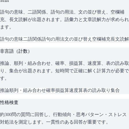
語句の意味、二語関係、語句の用法、文の並び替え、空欄補
充、長文読解が出題されます。語彙力と文章読解力が求められ
ます。
語句の意味
二語関係
語句の用法
文の並び替え
空欄補充
長文読解
非言語（計数）
推論、順列・組み合わせ、確率、損益算、速度算、表の読み取
り、集合が出題されます。短時間で正確に解く計算力が必要で
す。
推論
順列・組み合わせ
確率
損益算
速度算
表の読み取り
集合
性格検査
約300問の質問に回答し、行動傾向・思考パターン・ストレス
対処法を測定します。一貫性のある回答が重要です。