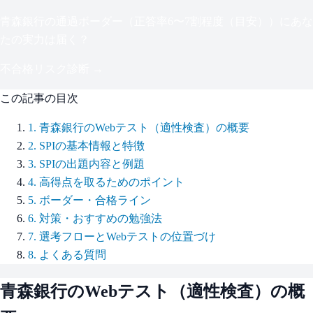
青森銀行
の通過ボーダー（
正答率6〜7割程度（目安）
）にあな
たの実力は届く？
不合格リスク診断 →
この記事の目次
1
.
青森銀行のWebテスト（適性検査）の概要
2
.
SPIの基本情報と特徴
3
.
SPIの出題内容と例題
4
.
高得点を取るためのポイント
5
.
ボーダー・合格ライン
6
.
対策・おすすめの勉強法
7
.
選考フローとWebテストの位置づけ
8
.
よくある質問
青森銀行
のWebテスト（適性検査）の概