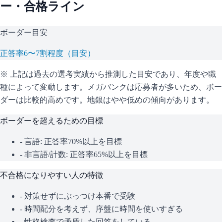
ー・合格ライン
ボーダー目安
正答率6〜7割程度（目安）
※ 上記は過去の選考実績から推測した目安であり、年度や職
種によって変動します。
メガバンクは応募者が多いため、ボー
ダーは比較的高めです。地銀はやや低めの傾向があります。
ボーダーを超えるための目標
- 言語: 正答率70%以上を目標
- 非言語/計数: 正答率65%以上を目標
不合格になりやすい人の特徴
- 対策せずにぶっつけ本番で受験
- 時間配分を考えず、序盤に時間を使いすぎる
- 性格検査で矛盾した回答をしている