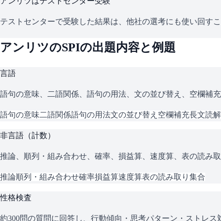
アンリツ
はテストセンター受験
テストセンターで受験した結果は、他社の選考にも使い回すこ
アンリツ
の
SPI
の出題内容と例題
言語
語句の意味、二語関係、語句の用法、文の並び替え、空欄補充
語句の意味
二語関係
語句の用法
文の並び替え
空欄補充
長文読解
非言語（計数）
推論、順列・組み合わせ、確率、損益算、速度算、表の読み取
推論
順列・組み合わせ
確率
損益算
速度算
表の読み取り
集合
性格検査
約300問の質問に回答し、行動傾向・思考パターン・ストレ