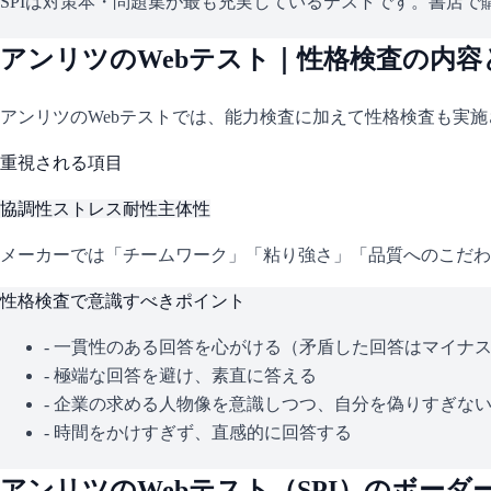
SPIは対策本・問題集が最も充実しているテストです。書店で購
アンリツ
のWebテスト｜性格検査の内容
アンリツ
のWebテストでは、能力検査に加えて性格検査も実
重視される項目
協調性
ストレス耐性
主体性
メーカーでは「チームワーク」「粘り強さ」「品質へのこだわ
性格検査で意識すべきポイント
- 一貫性のある回答を心がける（矛盾した回答はマイナ
- 極端な回答を避け、素直に答える
- 企業の求める人物像を意識しつつ、自分を偽りすぎな
- 時間をかけすぎず、直感的に回答する
アンリツ
のWebテスト（
SPI
）のボーダ