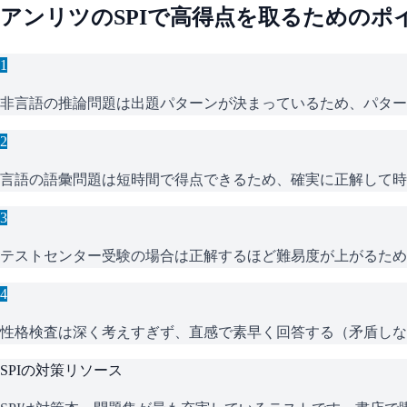
アンリツ
の
SPI
で高得点を取るためのポ
1
非言語の推論問題は出題パターンが決まっているため、パター
2
言語の語彙問題は短時間で得点できるため、確実に正解して時
3
テストセンター受験の場合は正解するほど難易度が上がるため
4
性格検査は深く考えすぎず、直感で素早く回答する（矛盾しな
SPI
の対策リソース