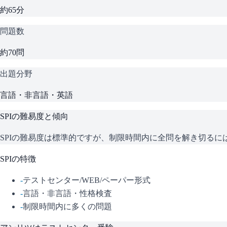
約65分
問題数
約70問
出題分野
言語・非言語・英語
SPI
の難易度と傾向
SPIの難易度は標準的ですが、制限時間内に全問を解き切る
SPI
の特徴
-
テストセンター/WEB/ペーパー形式
-
言語・非言語・性格検査
-
制限時間内に多くの問題