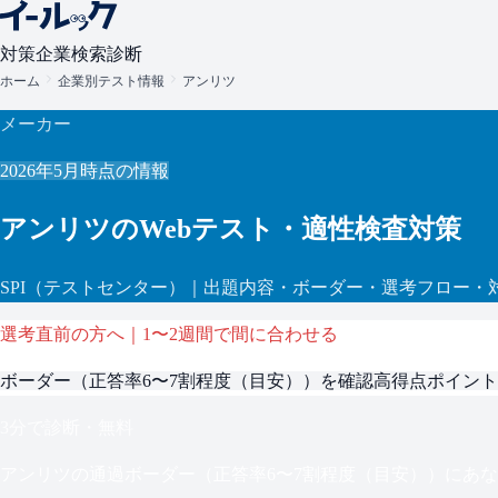
対策
企業検索
診断
ホーム
企業別テスト情報
アンリツ
メーカー
2026年5月
時点の情報
アンリツ
のWebテスト・適性検査対策
SPI
（テストセンター）
｜出題内容・ボーダー・選考フロー・
選考直前の方へ｜1〜2週間で間に合わせる
ボーダー（
正答率6〜7割程度（目安）
）を確認
高得点ポイント
3分で診断・無料
アンリツ
の通過ボーダー（
正答率6〜7割程度（目安）
）にあな