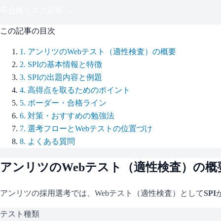
不合格リスク診断 →
この記事の目次
1
.
アンリツのWebテスト（適性検査）の概要
2
.
SPIの基本情報と特徴
3
.
SPIの出題内容と例題
4
.
高得点を取るためのポイント
5
.
ボーダー・合格ライン
6
.
対策・おすすめの勉強法
7
.
選考フローとWebテストの位置づけ
8
.
よくある質問
アンリツ
のWebテスト（適性検査）の概
アンリツ
の採用選考では、Webテスト（適性検査）として
SPI
テスト種類