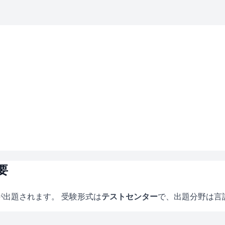
要
が出題されます。 受験形式は
テストセンター
で、
出題分野は言