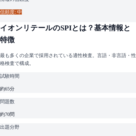
信頼度: 中
イオンリテール
の
SPI
とは？基本情報と
特徴
最も多くの企業で採用されている適性検査。言語・非言語・性
格検査で構成。
試験時間
約65分
問題数
約70問
出題分野