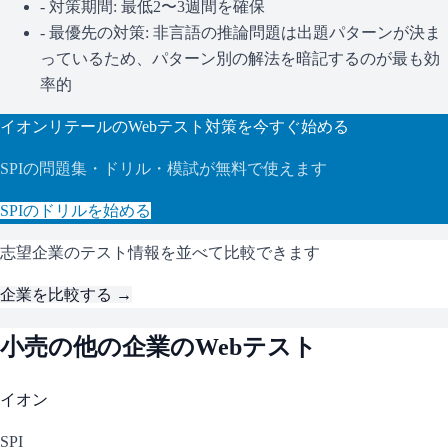
- 対策期間: 最低2〜3週間を確保
- 最優先の対策:
非言語の推論問題は出題パターンが決ま
っているため、パターン別の解法を暗記するのが最も効
率的
イオンリテール
のWebテスト対策を今すぐ始める
SPI
の問題集・ドリル・模試が無料で使えます
SPI
のドリルを始める
志望企業のテスト情報を並べて比較できます
企業を比較する →
小売
の他の企業のWebテスト
イオン
SPI