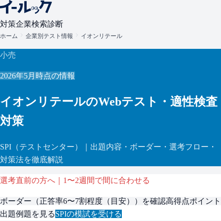
対策
企業検索
診断
ホーム
企業別テスト情報
イオンリテール
小売
2026年5月
時点の情報
イオンリテール
のWebテスト・適性検査
対策
SPI
（テストセンター）
｜出題内容・ボーダー・選考フロー・
対策法を徹底解説
選考直前の方へ｜1〜2週間で間に合わせる
ボーダー（
正答率6〜7割程度（目安）
）を確認
高得点ポイント
出題例題を見る
SPI
の模試を受ける