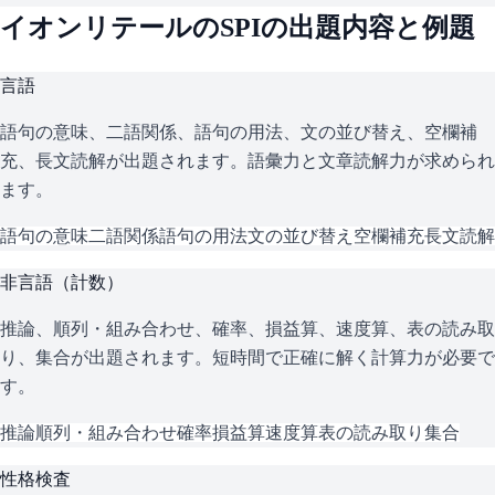
イオンリテール
の
SPI
の出題内容と例題
言語
語句の意味、二語関係、語句の用法、文の並び替え、空欄補
充、長文読解が出題されます。語彙力と文章読解力が求められ
ます。
語句の意味
二語関係
語句の用法
文の並び替え
空欄補充
長文読解
非言語（計数）
推論、順列・組み合わせ、確率、損益算、速度算、表の読み取
り、集合が出題されます。短時間で正確に解く計算力が必要で
す。
推論
順列・組み合わせ
確率
損益算
速度算
表の読み取り
集合
性格検査