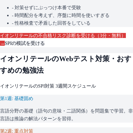
- 対策せずにぶっつけ本番で受験
- 時間配分を考えず、序盤に時間を使いすぎる
- 性格検査で矛盾した回答をしている
イオンリテール
の不合格リスク診断を受ける（3分・無料）
→
SPI
の模試を受ける
イオンリテール
のWebテスト対策・おす
すめの勉強法
イオンリテール
の
SPI
対策 3週間スケジュール
第1週: 基礎固め
言語分野の基礎（語句の意味・二語関係）を問題集で学習。非
言語は推論の解法パターンを習得。
第2週: 重点対策