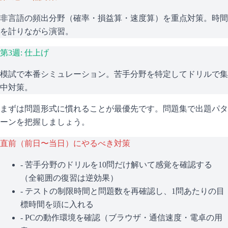
非言語の頻出分野（確率・損益算・速度算）を重点対策。時間
を計りながら演習。
第3週: 仕上げ
模試で本番シミュレーション。苦手分野を特定してドリルで集
中対策。
まずは問題形式に慣れることが最優先です。問題集で出題パタ
ーンを把握しましょう。
直前（前日〜当日）にやるべき対策
- 苦手分野のドリルを10問だけ解いて感覚を確認する
（全範囲の復習は逆効果）
- テストの制限時間と問題数を再確認し、1問あたりの目
標時間を頭に入れる
- PCの動作環境を確認（ブラウザ・通信速度・電卓の用