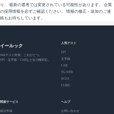
り、 最新の選考では変更されている可能性があります。 企業
の採用情報を必ずご確認ください。 情報の修正・追加のご連
絡もお待ちしています。
人気テスト
イールック
SPI
Webテスト対策、これひとつ。
玉手箱
SPI・玉手箱・CABなど全33種対応。
CAB
TG-WEB
SCOA
CUBIC
関連サービス
ヘルプ
就活市場
お問い合わせ