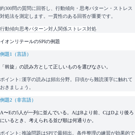
約300問の質問に回答し、行動傾向・思考パターン・ストレス
対処法を測定します。一貫性のある回答が重要です。
行動傾向
思考パターン
対人関係
ストレス対処
イオンリテール
の
SPI
の例題
例題
1
（
言語
）
「斡旋」の読み方として正しいものを選びなさい。
ポイント:
漢字の読みは頻出分野。日頃から難読漢字に触れて
おきましょう。
例題
2
（
非言語
）
A〜Eの5人が一列に並んでいる。AはBより前、CはDより後ろ
にいるとき、考えられる並び順は何通りか。
ポイント:
推論問題はSPIで最頻出。条件整理の練習が効果的で