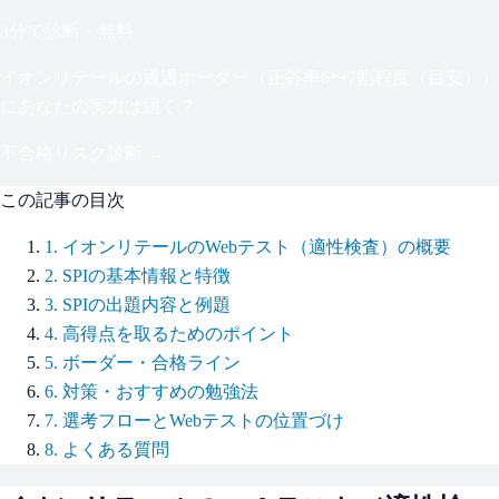
3分で診断・無料
イオンリテール
の通過ボーダー（
正答率6〜7割程度（目安）
）
にあなたの実力は届く？
不合格リスク診断 →
この記事の目次
1
.
イオンリテールのWebテスト（適性検査）の概要
2
.
SPIの基本情報と特徴
3
.
SPIの出題内容と例題
4
.
高得点を取るためのポイント
5
.
ボーダー・合格ライン
6
.
対策・おすすめの勉強法
7
.
選考フローとWebテストの位置づけ
8
.
よくある質問