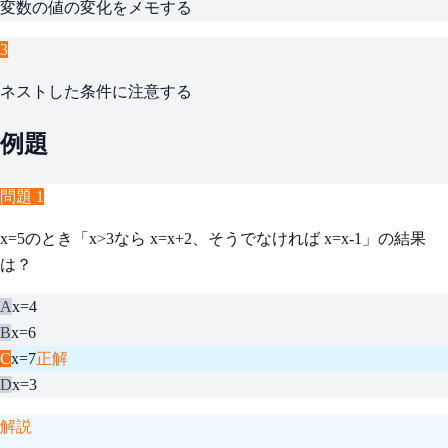
変数の値の変化をメモする
3
ネストした条件に注意する
例題
問題
1
x=5のとき「x>3なら x=x+2、そうでなければ x=x-1」の結果
は？
A
x=4
B
x=6
C
x=7
正解
D
x=3
解説