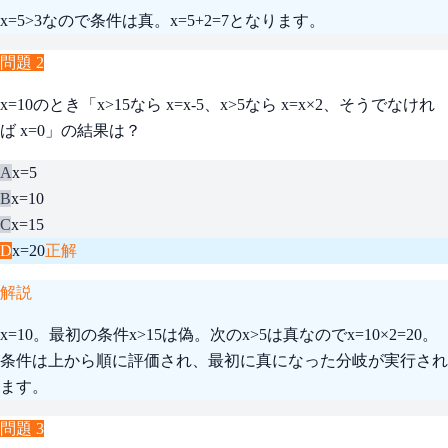
x=5>3なので条件は真。x=5+2=7となります。
問題
2
x=10のとき「x>15なら x=x-5、x>5なら x=x×2、そうでなけれ
ば x=0」の結果は？
A
x=5
B
x=10
C
x=15
D
x=20
正解
解説
x=10。最初の条件x>15は偽。次のx>5は真なのでx=10×2=20。
条件は上から順に評価され、最初に真になった分岐が実行され
ます。
問題
3