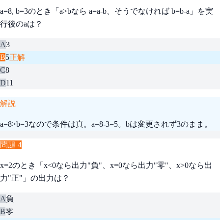
a=8, b=3のとき「a>bなら a=a-b、そうでなければ b=b-a」を実
行後のaは？
A
3
B
5
正解
C
8
D
11
解説
a=8>b=3なので条件は真。a=8-3=5。bは変更されず3のまま。
問題
4
x=2のとき「x<0なら出力"負"、x=0なら出力"零"、x>0なら出
力"正"」の出力は？
A
負
B
零