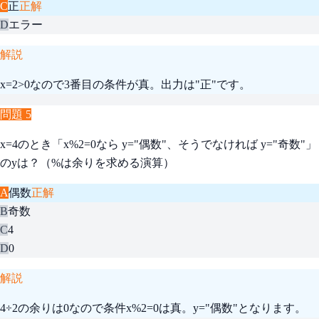
C
正
正解
D
エラー
解説
x=2>0なので3番目の条件が真。出力は"正"です。
問題
5
x=4のとき「x%2=0なら y="偶数"、そうでなければ y="奇数"」
のyは？（%は余りを求める演算）
A
偶数
正解
B
奇数
C
4
D
0
解説
4÷2の余りは0なので条件x%2=0は真。y="偶数"となります。