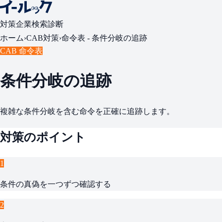
対策
企業検索
診断
ホーム
›
CAB対策
›
命令表 -
条件分岐の追跡
CAB 命令表
条件分岐の追跡
複雑な条件分岐を含む命令を正確に追跡します。
対策のポイント
1
条件の真偽を一つずつ確認する
2