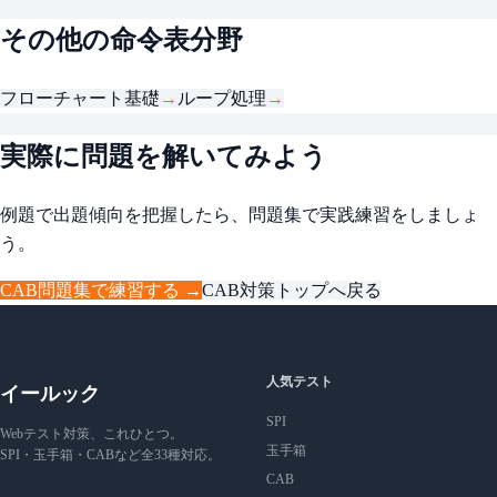
その他の命令表分野
フローチャート基礎
→
ループ処理
→
実際に問題を解いてみよう
例題で出題傾向を把握したら、問題集で実践練習をしましょ
う。
CAB問題集で練習する →
CAB対策トップへ戻る
人気テスト
イールック
SPI
Webテスト対策、これひとつ。
玉手箱
SPI・玉手箱・CABなど全33種対応。
CAB