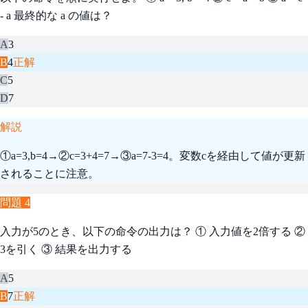
- a 最終的な a の値は？
A
3
B
4
正解
C
5
D
7
解説
①a=3,b=4→②c=3+4=7→③a=7-3=4。変数cを経由して値が更新
されることに注意。
問題
4
入力が5のとき、以下の命令の出力は？ ① 入力値を2倍する ②
3を引く ③ 結果を出力する
A
5
B
7
正解