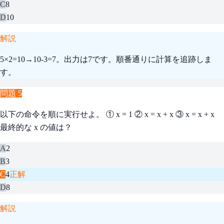
C
8
D
10
解説
5×2=10→10-3=7。出力は7です。順番通りに計算を追跡しま
す。
問題
5
以下の命令を順に実行せよ。 ① x = 1 ② x = x + x ③ x = x + x
最終的な x の値は？
A
2
B
3
C
4
正解
D
8
解説