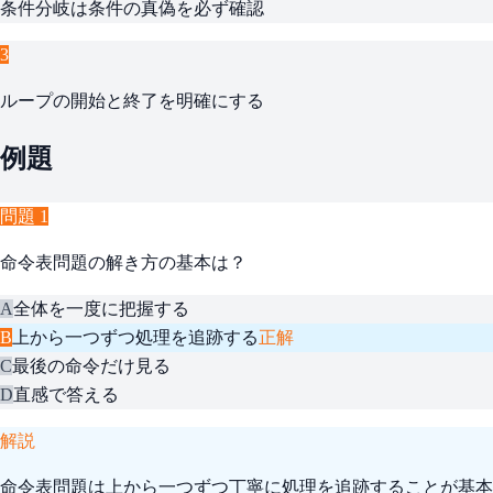
条件分岐は条件の真偽を必ず確認
3
ループの開始と終了を明確にする
例題
問題
1
命令表問題の解き方の基本は？
A
全体を一度に把握する
B
上から一つずつ処理を追跡する
正解
C
最後の命令だけ見る
D
直感で答える
解説
命令表問題は上から一つずつ丁寧に処理を追跡することが基本