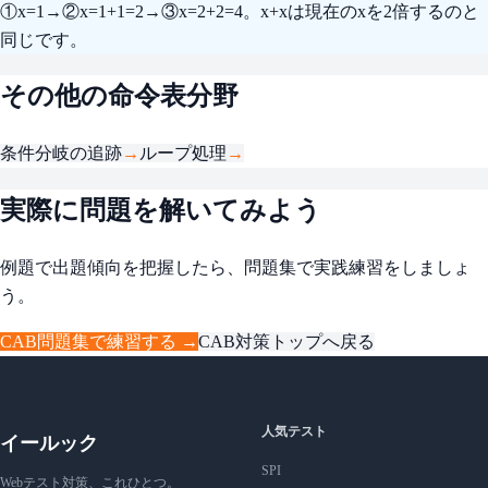
①x=1→②x=1+1=2→③x=2+2=4。x+xは現在のxを2倍するのと
同じです。
その他の命令表分野
条件分岐の追跡
→
ループ処理
→
実際に問題を解いてみよう
例題で出題傾向を把握したら、問題集で実践練習をしましょ
う。
CAB問題集で練習する →
CAB対策トップへ戻る
人気テスト
イールック
SPI
Webテスト対策、これひとつ。