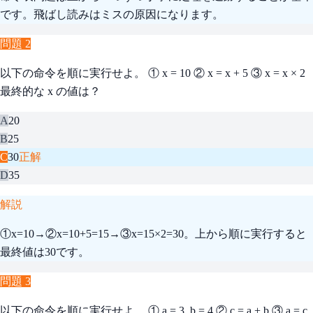
です。飛ばし読みはミスの原因になります。
問題
2
以下の命令を順に実行せよ。 ① x = 10 ② x = x + 5 ③ x = x × 2
最終的な x の値は？
A
20
B
25
C
30
正解
D
35
解説
①x=10→②x=10+5=15→③x=15×2=30。上から順に実行すると
最終値は30です。
問題
3
以下の命令を順に実行せよ。 ① a = 3, b = 4 ② c = a + b ③ a = c