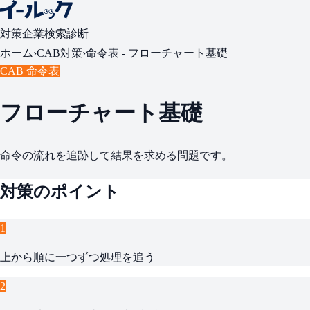
対策
企業検索
診断
ホーム
›
CAB対策
›
命令表 -
フローチャート基礎
CAB 命令表
フローチャート基礎
命令の流れを追跡して結果を求める問題です。
対策のポイント
1
上から順に一つずつ処理を追う
2