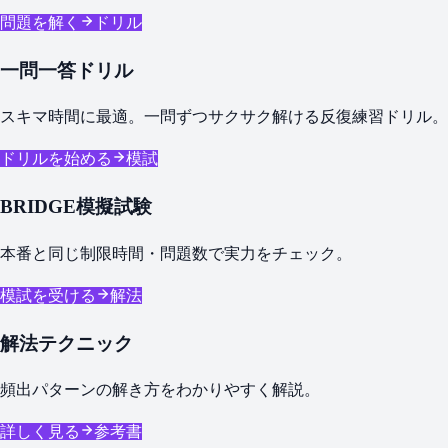
問題を解く
ドリル
一問一答ドリル
スキマ時間に最適。一問ずつサクサク解ける反復練習ドリル。
ドリルを始める
模試
BRIDGE模擬試験
本番と同じ制限時間・問題数で実力をチェック。
模試を受ける
解法
解法テクニック
頻出パターンの解き方をわかりやすく解説。
詳しく見る
参考書