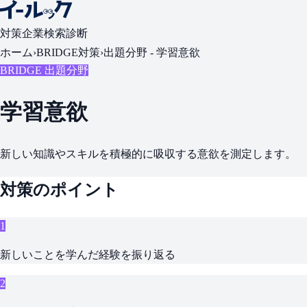
対策
企業検索
診断
ホーム
›
BRIDGE対策
›
出題分野 -
学習意欲
BRIDGE 出題分野
学習意欲
新しい知識やスキルを積極的に吸収する意欲を測定します。
対策のポイント
1
新しいことを学んだ経験を振り返る
2