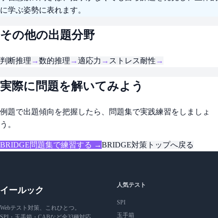
に学ぶ姿勢に表れます。
その他の出題分野
判断推理
→
数的推理
→
適応力
→
ストレス耐性
→
実際に問題を解いてみよう
例題で出題傾向を把握したら、問題集で実践練習をしましょ
う。
BRIDGE問題集で練習する →
BRIDGE対策トップへ戻る
人気テスト
イールック
SPI
Webテスト対策、これひとつ。
玉手箱
SPI・玉手箱・CABなど全33種対応。