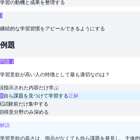
学習の動機と成果を整理する
3
継続的な学習習慣をアピールできるようにする
例題
問題
1
学習意欲が高い人の特徴として最も適切なのは？
A
指示された内容だけ学ぶ
B
自ら課題を見つけて学習する
正解
C
試験前だけ集中する
D
得意分野のみ深める
解説
学習意欲の高さは、指示がなくても自ら課題を発見し、主体的