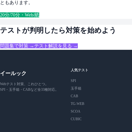
ともあります。
20分/70分・Web/紙
テストが判明したら対策を始めよう
問題集で対策 →
テスト解説を見る →
人気テスト
イールック
SPI
Webテスト対策、これひとつ。
玉手箱
SPI・玉手箱・CABなど全33種対応。
CAB
TG-WEB
SCOA
CUBIC