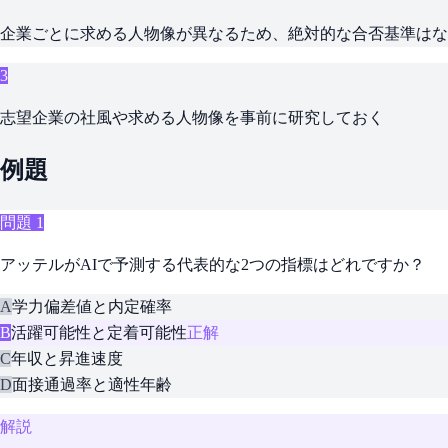
企業ごとに求める人物像が異なるため、絶対的な合否基準はな
3
志望企業の社風や求める人物像を事前に研究しておく
例題
問題
1
アッテルがAIで予測する代表的な2つの指標はどれですか？
A
学力偏差値と内定確率
B
活躍可能性と定着可能性
正解
C
年収と昇進速度
D
面接通過率と適性年齢
解説