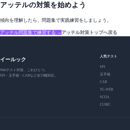
アッテルの対策を始めよう
傾向を理解したら、問題集で実践練習をしましょう。
アッテル問題集で練習する →
アッテル対策トップへ戻る
人気テスト
イールック
SPI
Webテスト対策、これひとつ。
玉手箱
SPI・玉手箱・CABなど全33種対応。
CAB
TG-WEB
SCOA
CUBIC