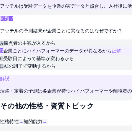
アッテルは受験データを企業の実データと照合し、入社後に活
問題
2
アッテルの予測結果が企業ごとに異なるのはなぜですか？
A
採点者の主観が入るから
B
企業ごとにハイパフォーマーのデータが異なるから
正解
C
受験日によって基準が変わるから
D
AIの調子で変動するから
解説
活躍・定着の予測は各企業が持つハイパフォーマーや離職者の
その他の性格・資質トピック
性格特性
→
知的能力
→