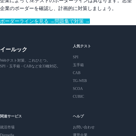
企業によって3Eテストのボーダーラインは異なります。志望
企業のボーダーを確認し、計画的に対策しましょう。
ボーダーラインを見る →
問題集で対策 →
人気テスト
イールック
SPI
Webテスト対策、これひとつ。
玉手箱
SPI・玉手箱・CABなど全33種対応。
CAB
TG-WEB
SCOA
CUBIC
関連サービス
ヘルプ
就活市場
お問い合わせ
Digmedia
運営企業