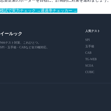
志望企業のボーダーを目標に、計画的に対策を進めましょう。
模試で実力チェック →
通過率チェッカー →
人気テスト
イールック
SPI
Webテスト対策、これひとつ。
玉手箱
SPI・玉手箱・CABなど全33種対応。
CAB
TG-WEB
SCOA
CUBIC