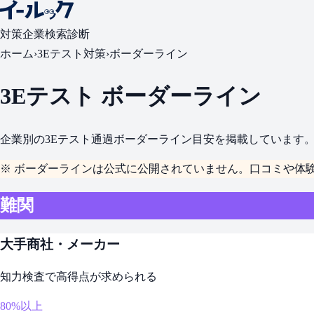
対策
企業検索
診断
ホーム
›
3Eテスト対策
›
ボーダーライン
3Eテスト ボーダーライン
企業別の3Eテスト通過ボーダーライン目安を掲載しています
※ ボーダーラインは公式に公開されていません。口コミや体
難関
大手商社・メーカー
知力検査で高得点が求められる
80%以上