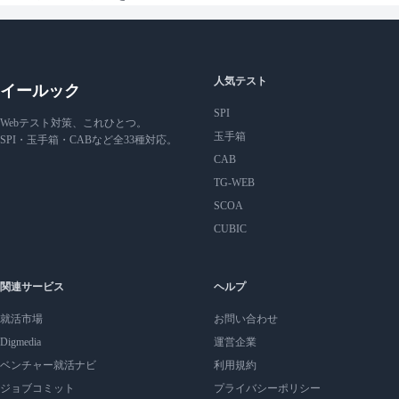
人気テスト
イールック
SPI
Webテスト対策、これひとつ。
玉手箱
SPI・玉手箱・CABなど全33種対応。
CAB
TG-WEB
SCOA
CUBIC
関連サービス
ヘルプ
就活市場
お問い合わせ
Digmedia
運営企業
ベンチャー就活ナビ
利用規約
ジョブコミット
プライバシーポリシー