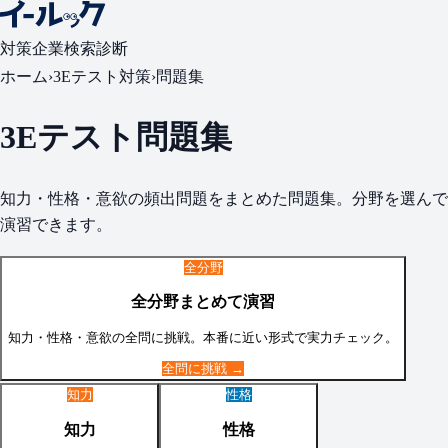
対策
企業検索
診断
ホーム
›
3Eテスト
対策
›
問題集
3Eテスト
問題集
知力・性格・意欲
の頻出問題をまとめた問題集。分野を選んで
演習できます。
全分野
全分野まとめて演習
知力・性格・意欲
の全問に挑戦。本番に近い形式で実力チェック。
全問に挑戦 →
知力
性格
知力
性格