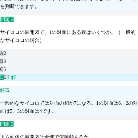
を判断できます。
問題
2
サイコロの展開図で、1の対面にある数はいくつか。（一般的
なサイコロの場合）
A
2
B
3
C
5
D
6
正解
解説
一般的なサイコロでは対面の和が7になる。1の対面は6、2の対
面は5、3の対面は4です。
問題
3
正六面体の展開図は全部で何種類あるか。