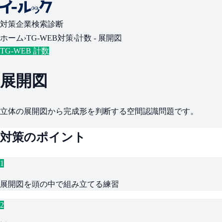
対策
企業検索
診断
ホーム
›
TG-WEB対策
›
計数 -
展開図
TG-WEB 計数
展開図
立体の展開図から完成形を判断する空間認識問題です。
対策のポイント
1
展開図を頭の中で組み立てる練習
2