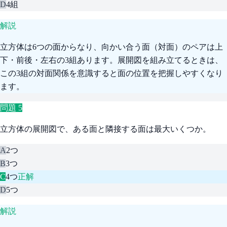
D
4組
解説
立方体は6つの面からなり、向かい合う面（対面）のペアは上
下・前後・左右の3組あります。展開図を組み立てるときは、
この3組の対面関係を意識すると面の位置を把握しやすくなり
ます。
問題
5
立方体の展開図で、ある面と隣接する面は最大いくつか。
A
2つ
B
3つ
C
4つ
正解
D
5つ
解説