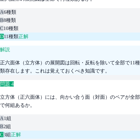
A
6種類
B
8種類
C
10種類
D
11種類
正解
解説
正六面体（立方体）の展開図は回転・反転を除いて全部で11種
類存在します。これは覚えておくべき知識です。
問題
4
立方体（正六面体）には、向かい合う面（対面）のペアが全部
で何組あるか。
A
1組
B
2組
C
3組
正解