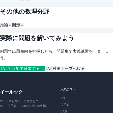
その他の数理分野
推論
→
図形
→
実際に問題を解いてみよう
例題で出題傾向を把握したら、問題集で実践練習をしましょ
う。
TAP問題集で練習する →
TAP対策トップへ戻る
人気テスト
イールック
SPI
Webテスト対策、これひとつ。
玉手箱
SPI・玉手箱・CABなど全33種対応。
CAB