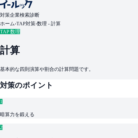
対策
企業検索
診断
ホーム
›
TAP対策
›
数理 -
計算
TAP 数理
計算
基本的な四則演算や割合の計算問題です。
対策のポイント
1
暗算力を鍛える
2