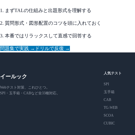
1. まずTALの仕組みと出題形式を理解する
2. 質問形式・図形配置のコツを頭に入れておく
3. 本番ではリラックスして直感で回答する
問題集で実践 →
ドリルで反復 →
人気テスト
イールック
SPI
Webテスト対策、これひとつ。
玉手箱
SPI・玉手箱・CABなど全33種対応。
CAB
TG-WEB
SCOA
CUBIC