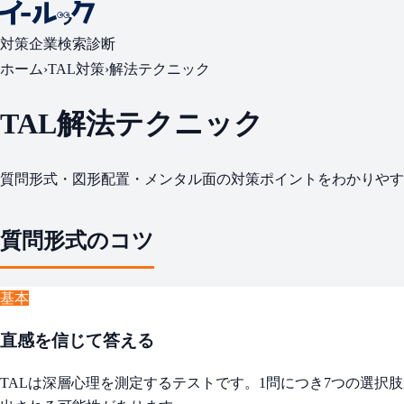
対策
企業検索
診断
ホーム
›
TAL対策
›
解法テクニック
TAL解法テクニック
質問形式・図形配置・メンタル面の対策ポイントをわかりやす
質問形式のコツ
基本
直感を信じて答える
TALは深層心理を測定するテストです。1問につき7つの選択