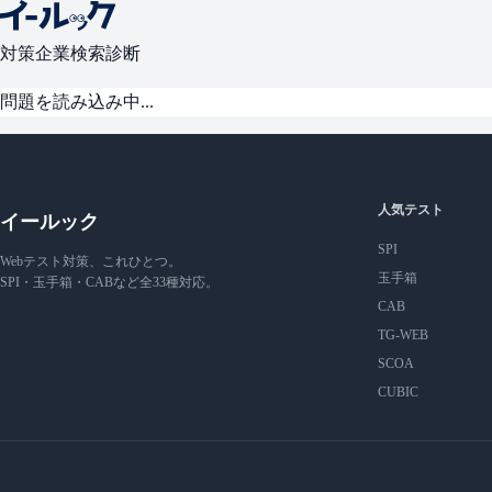
対策
企業検索
診断
問題を読み込み中...
人気テスト
イールック
SPI
Webテスト対策、これひとつ。
玉手箱
SPI・玉手箱・CABなど全33種対応。
CAB
TG-WEB
SCOA
CUBIC