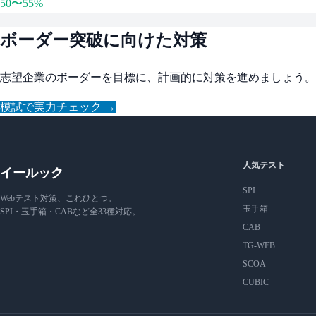
50〜55%
ボーダー突破に向けた対策
志望企業のボーダーを目標に、計画的に対策を進めましょう。
模試で実力チェック →
人気テスト
イールック
SPI
Webテスト対策、これひとつ。
玉手箱
SPI・玉手箱・CABなど全33種対応。
CAB
TG-WEB
SCOA
CUBIC