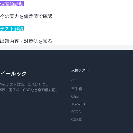
偏差値診断
今の実力を偏差値で確認
テスト解説
出題内容・対策法を知る
人気テスト
イールック
SPI
Webテスト対策、これひとつ。
玉手箱
SPI・玉手箱・CABなど全33種対応。
CAB
TG-WEB
SCOA
CUBIC