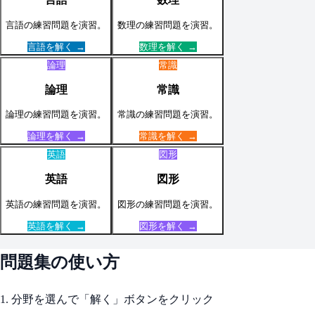
言語
の練習問題を演習。
数理
の練習問題を演習。
言語
を解く →
数理
を解く →
論理
常識
論理
常識
論理
の練習問題を演習。
常識
の練習問題を演習。
論理
を解く →
常識
を解く →
英語
図形
英語
図形
英語
の練習問題を演習。
図形
の練習問題を演習。
英語
を解く →
図形
を解く →
問題集の使い方
1. 分野を選んで「解く」ボタンをクリック