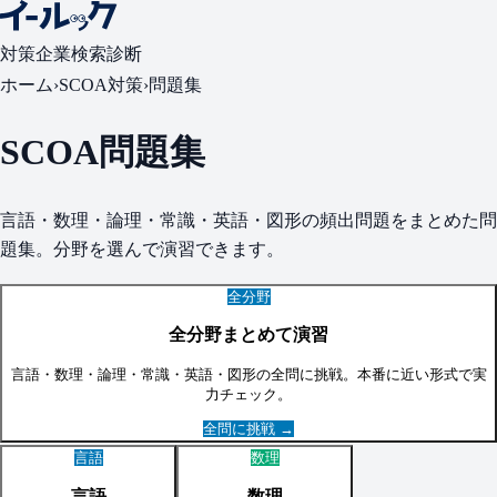
対策
企業検索
診断
ホーム
›
SCOA
対策
›
問題集
SCOA
問題集
言語・数理・論理・常識・英語・図形
の頻出問題をまとめた問
題集。分野を選んで演習できます。
全分野
全分野まとめて演習
言語・数理・論理・常識・英語・図形
の全問に挑戦。本番に近い形式で実
力チェック。
全問に挑戦 →
言語
数理
言語
数理