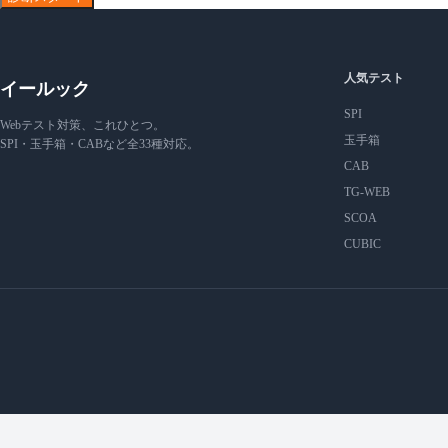
人気テスト
イールック
SPI
Webテスト対策、これひとつ。
玉手箱
SPI・玉手箱・CABなど全33種対応。
CAB
TG-WEB
SCOA
CUBIC