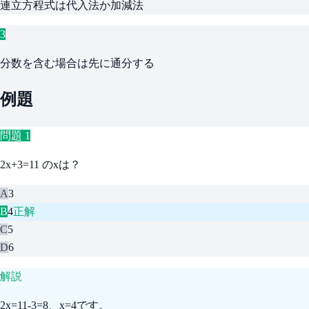
連立方程式は代入法か加減法
3
分数を含む場合は先に通分する
例題
問題
1
2x+3=11 のxは？
A
3
B
4
正解
C
5
D
6
解説
2x=11-3=8、x=4です。