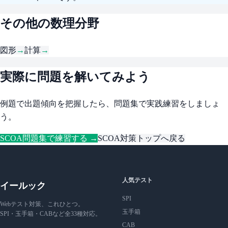
その他の数理分野
図形
→
計算
→
実際に問題を解いてみよう
例題で出題傾向を把握したら、問題集で実践練習をしましょ
う。
SCOA問題集で練習する →
SCOA対策トップへ戻る
人気テスト
イールック
SPI
Webテスト対策、これひとつ。
玉手箱
SPI・玉手箱・CABなど全33種対応。
CAB