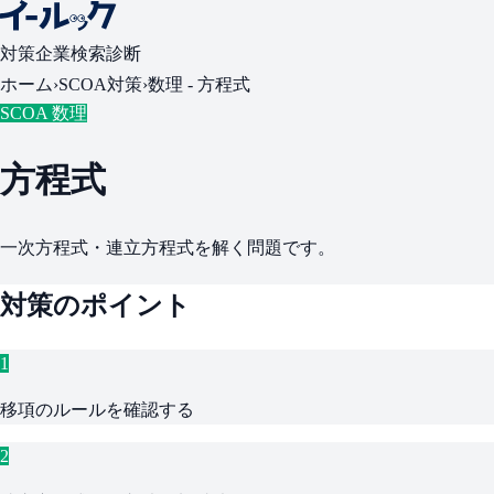
対策
企業検索
診断
ホーム
›
SCOA対策
›
数理 -
方程式
SCOA 数理
方程式
一次方程式・連立方程式を解く問題です。
対策のポイント
1
移項のルールを確認する
2