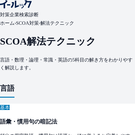
対策
企業検索
診断
ホーム
›
SCOA対策
›
解法テクニック
SCOA解法テクニック
言語・数理・論理・常識・英語の5科目の解き方をわかりやす
く解説します。
言語
基本
語彙・慣用句の暗記法