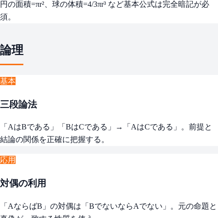
円の面積=πr²、球の体積=4/3πr³ など基本公式は完全暗記が必
須。
論理
基本
三段論法
「AはBである」「BはCである」→「AはCである」。前提と
結論の関係を正確に把握する。
応用
対偶の利用
「AならばB」の対偶は「BでないならAでない」。元の命題と