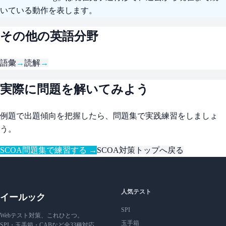
いている動作を表します。
その他の英語分野
語彙
→
読解
→
実際に問題を解いてみよう
例題で出題傾向を把握したら、問題集で実践練習をしましょ
う。
SCOA問題集で練習する →
SCOA対策トップへ戻る
人気テスト
イールック
SPI
Webテスト対策、これひとつ。
玉手箱
SPI・玉手箱・CABなど全33種対応。