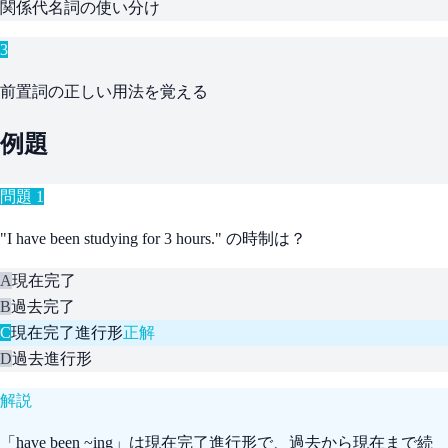
関係代名詞の使い分け
3
前置詞の正しい用法を覚える
例題
問題
1
"I have been studying for 3 hours." の時制は？
A
現在完了
B
過去完了
C
現在完了進行形
正解
D
過去進行形
解説
「have been ~ing」は現在完了進行形で、過去から現在まで続