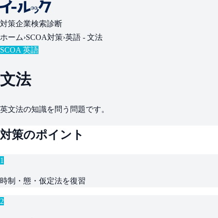
対策
企業検索
診断
ホーム
›
SCOA対策
›
英語 -
文法
SCOA 英語
文法
英文法の知識を問う問題です。
対策のポイント
1
時制・態・仮定法を復習
2