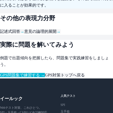
に入ることが効果的です。
その他の表現力分野
記述式回答
→
意見の論理的展開
→
実際に問題を解いてみよう
例題で出題傾向を把握したら、問題集で実践練習をしましょ
う。
GPS問題集で練習する →
GPS対策トップへ戻る
人気テスト
イールック
SPI
Webテスト対策、これひとつ。
玉手箱
SPI・玉手箱・CABなど全33種対応。