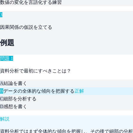
数値の変化を言語化する練習
3
因果関係の仮説を立てる
例題
問題
1
資料分析で最初にすべきことは？
A
結論を書く
B
データの全体的な傾向を把握する
正解
C
細部を分析する
D
感想を書く
解説
資料分析ではまず全体的な傾向を把握し、その後で細部の分析