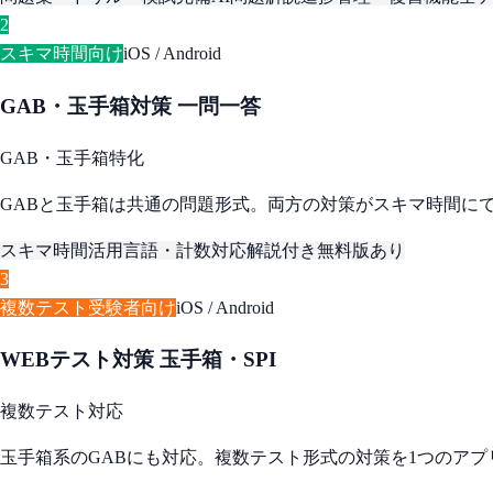
2
スキマ時間向け
iOS / Android
GAB・玉手箱対策 一問一答
GAB・玉手箱特化
GABと玉手箱は共通の問題形式。両方の対策がスキマ時間に
スキマ時間活用
言語・計数対応
解説付き
無料版あり
3
複数テスト受験者向け
iOS / Android
WEBテスト対策 玉手箱・SPI
複数テスト対応
玉手箱系のGABにも対応。複数テスト形式の対策を1つのアプ