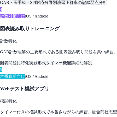
GAB・玉手箱・SPI対応
分野別演習
正答率の記録
弱点分析
4
計数対策向け
iOS / Android
図表読み取りトレーニング
計数特化
GAB計数理解の主要形式である図表読み取り問題を集中練習
図表問題に特化
実践形式
タイマー機能
詳細な解説
5
本番直前向け
iOS / Android
Webテスト模試アプリ
模試特化
タイマー付きの模試形式で本番さながらの練習。総合商社志望