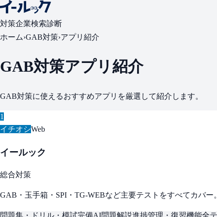
対策
企業検索
診断
ホーム
›
GAB対策
›
アプリ紹介
GAB対策アプリ紹介
GAB対策に使えるおすすめアプリを厳選して紹介します。
1
イチオシ
Web
イールック
総合対策
GAB・玉手箱・SPI・TG-WEBなど主要テストをすべてカ
問題集・ドリル・模試完備
AI問題解説
進捗管理・復習機能
全