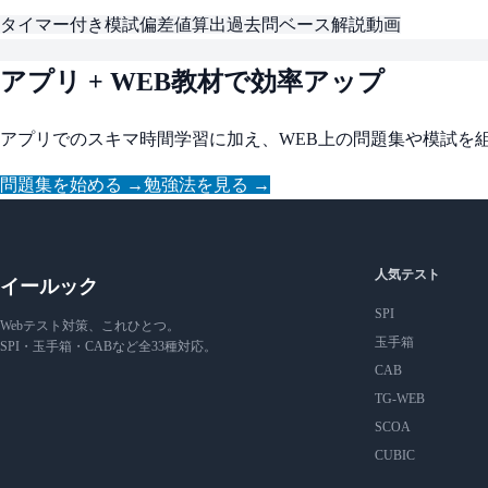
タイマー付き模試
偏差値算出
過去問ベース
解説動画
アプリ + WEB教材で効率アップ
アプリでのスキマ時間学習に加え、WEB上の問題集や模試を
問題集を始める →
勉強法を見る →
人気テスト
イールック
SPI
Webテスト対策、これひとつ。
玉手箱
SPI・玉手箱・CABなど全33種対応。
CAB
TG-WEB
SCOA
CUBIC