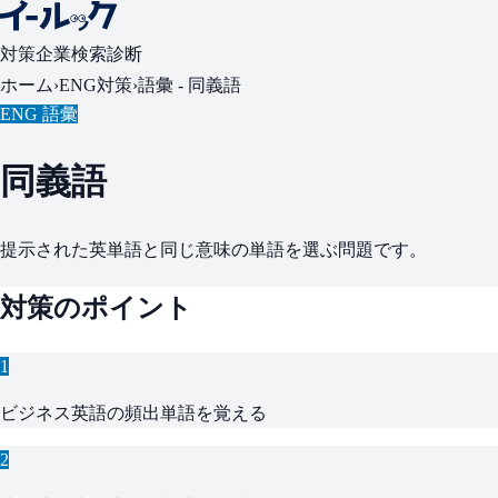
対策
企業検索
診断
ホーム
›
ENG対策
›
語彙 -
同義語
ENG 語彙
同義語
提示された英単語と同じ意味の単語を選ぶ問題です。
対策のポイント
1
ビジネス英語の頻出単語を覚える
2