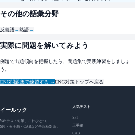
その他の語彙分野
反義語
→
熟語
→
実際に問題を解いてみよう
例題で出題傾向を把握したら、問題集で実践練習をしましょ
う。
ENG問題集で練習する →
ENG対策トップへ戻る
人気テスト
イールック
SPI
Webテスト対策、これひとつ。
玉手箱
SPI・玉手箱・CABなど全33種対応。
CAB