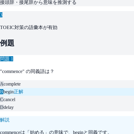
接頭辞・接尾辞から意味を推測する
3
TOEIC対策の語彙本が有効
例題
問題
1
"commence" の同義語は？
A
complete
B
begin
正解
C
cancel
D
delay
解説
commenceは「始める」の意味で、beginと同義です。