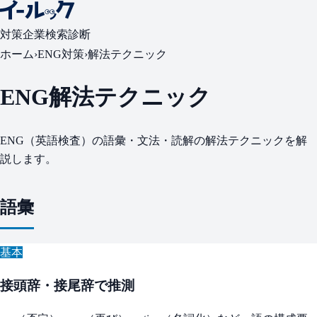
対策
企業検索
診断
ホーム
›
ENG対策
›
解法テクニック
ENG解法テクニック
ENG（英語検査）の語彙・文法・読解の解法テクニックを解
説します。
語彙
基本
接頭辞・接尾辞で推測