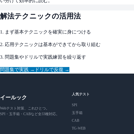
い分けて効率的に読む。
解法テクニックの活用法
1. まず基本テクニックを確実に身につける
2. 応用テクニックは基本ができてから取り組む
3. 問題集やドリルで実践練習を繰り返す
問題集で実践 →
ドリルで反復 →
人気テスト
イールック
SPI
Webテスト対策、これひとつ。
玉手箱
SPI・玉手箱・CABなど全33種対応。
CAB
TG-WEB