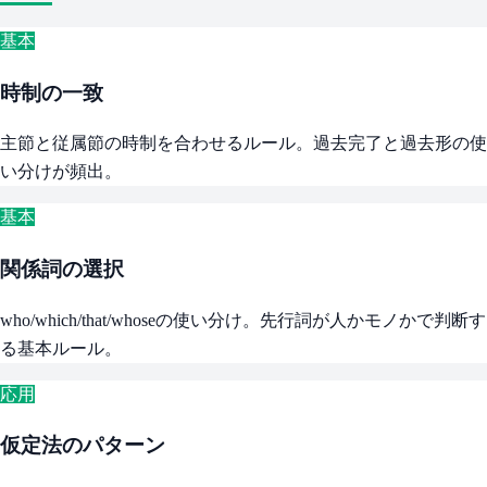
基本
時制の一致
主節と従属節の時制を合わせるルール。過去完了と過去形の使
い分けが頻出。
基本
関係詞の選択
who/which/that/whoseの使い分け。先行詞が人かモノかで判断す
る基本ルール。
応用
仮定法のパターン