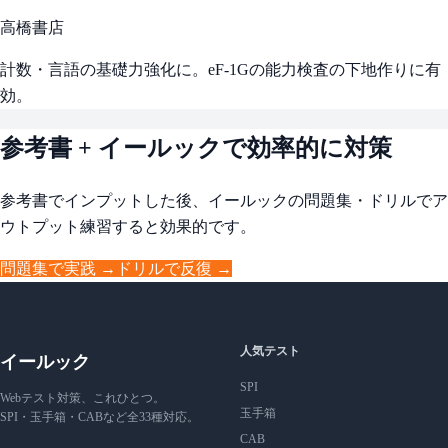
高橋書店
計数・言語の基礎力強化に。eF-1Gの能力検査の下地作りに有
効。
参考書 + イールックで効率的に対策
参考書でインプットした後、イールックの問題集・ドリルでア
ウトプット練習すると効果的です。
問題集で実践 →
ドリルで反復 →
人気テスト
イールック
SPI
Webテスト対策、これひとつ。
玉手箱
SPI・玉手箱・CABなど全33種対応。
CAB