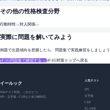
その他の性格検査分野
行動特性
→
対人関係
→
実際に問題を解いてみよう
例題で出題傾向を把握したら、問題集で実践練習をしましょう
eF-1G問題集で練習する →
eF-1G対策トップへ戻る
人気テスト
イールック
SPI
Webテスト対策、これひとつ。
玉手箱
SPI・玉手箱・CABなど全33種対応。
CAB
TG-WEB