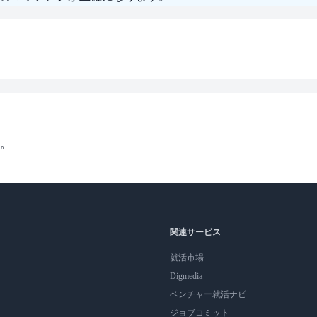
。
関連サービス
就活市場
Digmedia
ベンチャー就活ナビ
ジョブコミット