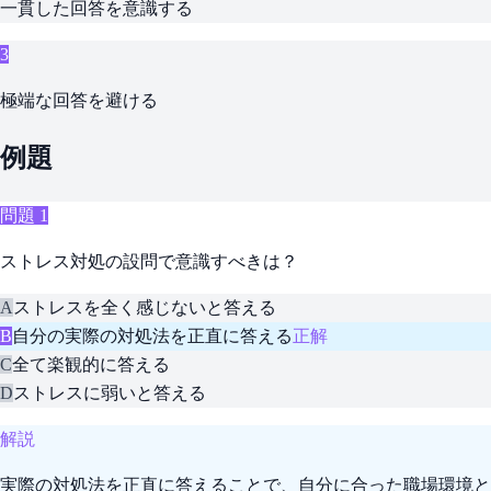
一貫した回答を意識する
3
極端な回答を避ける
例題
問題
1
ストレス対処の設問で意識すべきは？
A
ストレスを全く感じないと答える
B
自分の実際の対処法を正直に答える
正解
C
全て楽観的に答える
D
ストレスに弱いと答える
解説
実際の対処法を正直に答えることで、自分に合った職場環境と