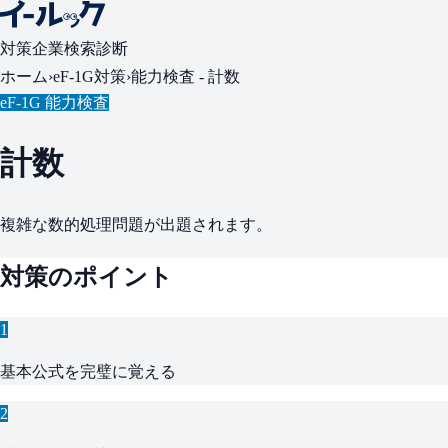
対策
企業検索
診断
ホーム
›
eF-1G対策
›
能力検査 -
計数
eF-1G 能力検査
計数
複雑な数的処理問題が出題されます。
対策のポイント
1
基本公式を完璧に覚える
2