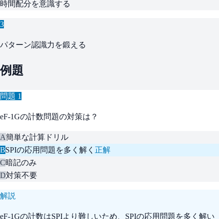
時間配分を意識する
3
パターン認識力を鍛える
例題
問題
1
eF-1Gの計数問題の対策は？
A
簡単な計算ドリル
B
SPIの応用問題を多く解く
正解
C
暗記のみ
D
対策不要
解説
eF-1Gの計数はSPIより難しいため、SPIの応用問題を多く解い