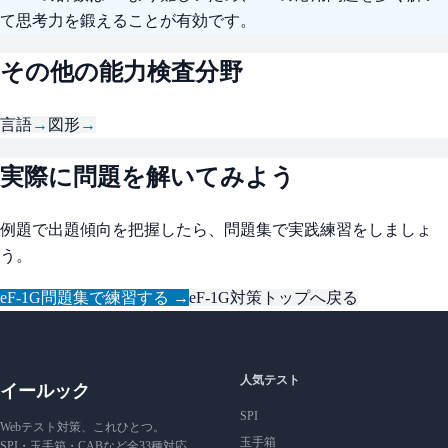
て思考力を鍛えることが有効です。
その他の能力検査分野
言語
→
図形
→
実際に問題を解いてみよう
例題で出題傾向を把握したら、問題集で実践練習をしましょ
う。
eF-1G問題集で練習する →
eF-1G対策トップへ戻る
人気テスト
イールック
SPI
Webテスト対策、これひとつ。
玉手箱
SPI・玉手箱・CABなど全33種対応。