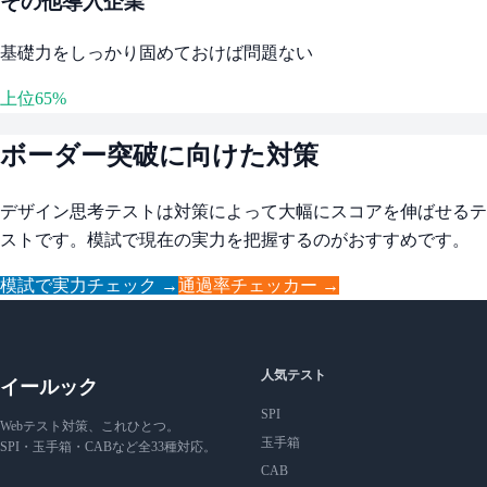
その他導入企業
基礎力をしっかり固めておけば問題ない
上位65%
ボーダー突破に向けた対策
デザイン思考テストは対策によって大幅にスコアを伸ばせるテ
ストです。模試で現在の実力を把握するのがおすすめです。
模試で実力チェック →
通過率チェッカー →
人気テスト
イールック
SPI
Webテスト対策、これひとつ。
玉手箱
SPI・玉手箱・CABなど全33種対応。
CAB