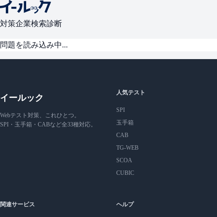
対策
企業検索
診断
問題を読み込み中...
人気テスト
イールック
SPI
Webテスト対策、これひとつ。
玉手箱
SPI・玉手箱・CABなど全33種対応。
CAB
TG-WEB
SCOA
CUBIC
関連サービス
ヘルプ