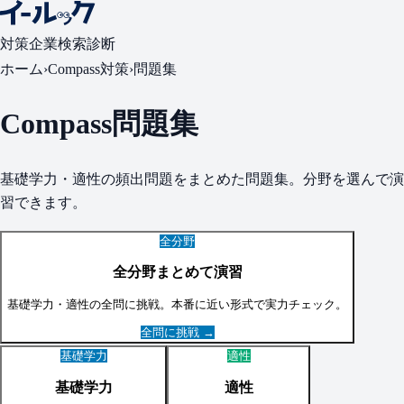
対策
企業検索
診断
ホーム
›
Compass
対策
›
問題集
Compass
問題集
基礎学力・適性
の頻出問題をまとめた問題集。分野を選んで演
習できます。
全分野
全分野まとめて演習
基礎学力・適性
の全問に挑戦。本番に近い形式で実力チェック。
全問に挑戦 →
基礎学力
適性
基礎学力
適性