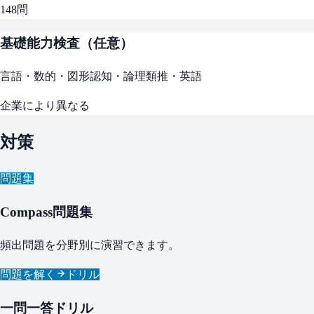
148
問
基礎能力検査（任意）
言語・数的・図形認知・論理類推・英語
企業により異なる
対策
問題集
Compass問題集
頻出問題を分野別に演習できます。
問題を解く
ドリル
一問一答ドリル