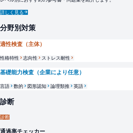
詳しく見る
分野別対策
適性検査（主体）
性格特性
志向性
ストレス耐性
基礎能力検査（企業により任意）
言語
数的
図形認知
論理類推
英語
診断
診断
通過率チェッカー