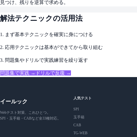
見つけ、残りを逆算で求める。
解法テクニックの活用法
1. まず基本テクニックを確実に身につける
2. 応用テクニックは基本ができてから取り組む
3. 問題集やドリルで実践練習を繰り返す
問題集で実践 →
ドリルで反復 →
人気テスト
イールック
SPI
Webテスト対策、これひとつ。
玉手箱
SPI・玉手箱・CABなど全33種対応。
CAB
TG-WEB