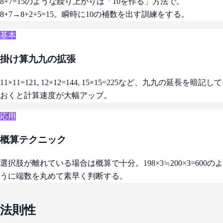
8+7=15のような繰り上がりは「10を作る」方法で。
8+7→8+2+5=15。瞬時に10の補数を出す訓練をする。
基本
掛け算九九の拡張
11×11=121, 12×12=144, 15×15=225など、九九の延長を暗記して
おくと計算速度が大幅アップ。
応用
概算テクニック
選択肢が離れている場合は概算で十分。198×3≒200×3=600のよ
うに端数を丸めて素早く判断する。
法則性