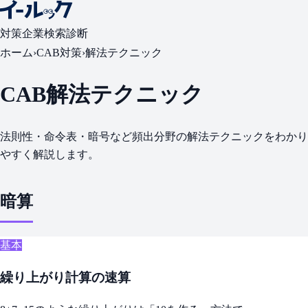
対策
企業検索
診断
ホーム
›
CAB対策
›
解法テクニック
CAB解法テクニック
法則性・命令表・暗号など頻出分野の解法テクニックをわかり
やすく解説します。
暗算
基本
繰り上がり計算の速算