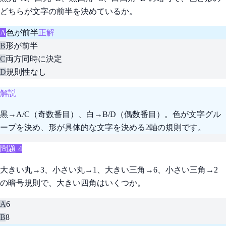
どちらが文字の前半を決めているか。
A
色が前半
正解
B
形が前半
C
両方同時に決定
D
規則性なし
解説
黒→A/C（奇数番目）、白→B/D（偶数番目）。色が文字グル
ープを決め、形が具体的な文字を決める2軸の規則です。
問題
4
大きい丸→3、小さい丸→1、大きい三角→6、小さい三角→2
の暗号規則で、大きい四角はいくつか。
A
6
B
8