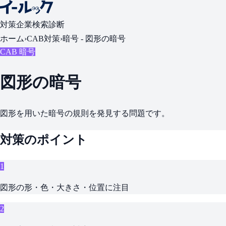
対策
企業検索
診断
ホーム
›
CAB対策
›
暗号 -
図形の暗号
CAB 暗号
図形の暗号
図形を用いた暗号の規則を発見する問題です。
対策のポイント
1
図形の形・色・大きさ・位置に注目
2