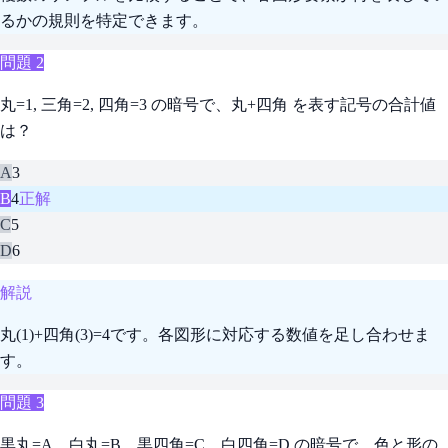
るかの規則を特定できます。
問題
2
丸=1, 三角=2, 四角=3 の暗号で、丸+四角 を表す記号の合計値
は？
A
3
B
4
正解
C
5
D
6
解説
丸(1)+四角(3)=4です。各図形に対応する数値を足し合わせま
す。
問題
3
黒丸=A、白丸=B、黒四角=C、白四角=D の暗号で、色と形の