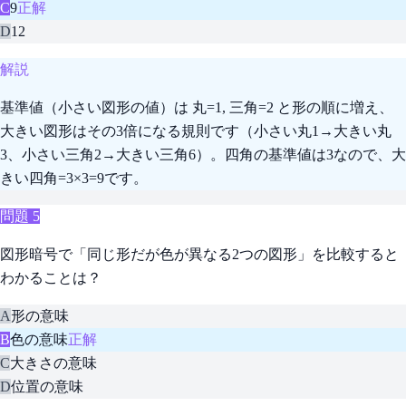
C
9
正解
D
12
解説
基準値（小さい図形の値）は 丸=1, 三角=2 と形の順に増え、
大きい図形はその3倍になる規則です（小さい丸1→大きい丸
3、小さい三角2→大きい三角6）。四角の基準値は3なので、大
きい四角=3×3=9です。
問題
5
図形暗号で「同じ形だが色が異なる2つの図形」を比較すると
わかることは？
A
形の意味
B
色の意味
正解
C
大きさの意味
D
位置の意味