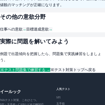
値観のマッチングが正確になります。
その他の意欲分野
仕事への意欲
→
目標達成意欲
→
実際に問題を解いてみよう
例題で出題傾向を把握したら、問題集で実践練習をしましょ
う。
3Eテスト問題集で練習する →
3Eテスト対策トップへ戻る
人気テスト
イールック
SPI
Webテスト対策、これひとつ。
玉手箱
SPI・玉手箱・CABなど全33種対応。