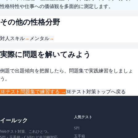
性格特性や仕事への価値観を多面的に測定します。
その他の性格分野
対人スキル
→
メンタル
→
実際に問題を解いてみよう
例題で出題傾向を把握したら、問題集で実践練習をしましょ
う。
3Eテスト問題集で練習する →
3Eテスト対策トップへ戻る
人気テスト
イールック
SPI
Webテスト対策、これひとつ。
玉手箱
SPI・玉手箱・CABなど全33種対応。