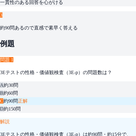
一貫性のある回答を心がける
3
約90問あるので直感で素早く答える
例題
問題
1
3Eテストの性格・価値観検査（3E-p）の問題数は？
A
約30問
B
約60問
C
約90問
正解
D
約150問
解説
3Eテストの性格・価値観検査（3E-p）は約90問・約15分で、