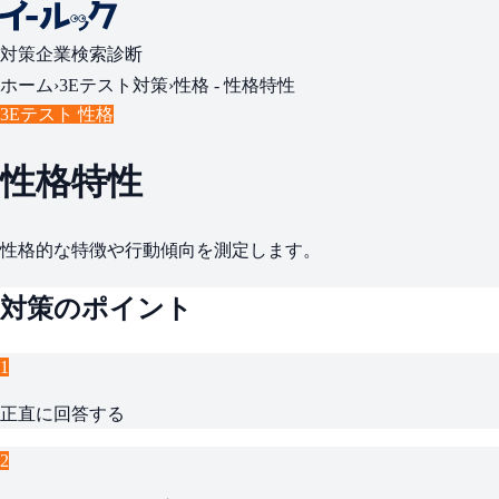
対策
企業検索
診断
ホーム
›
3Eテスト対策
›
性格 -
性格特性
3Eテスト 性格
性格特性
性格的な特徴や行動傾向を測定します。
対策のポイント
1
正直に回答する
2